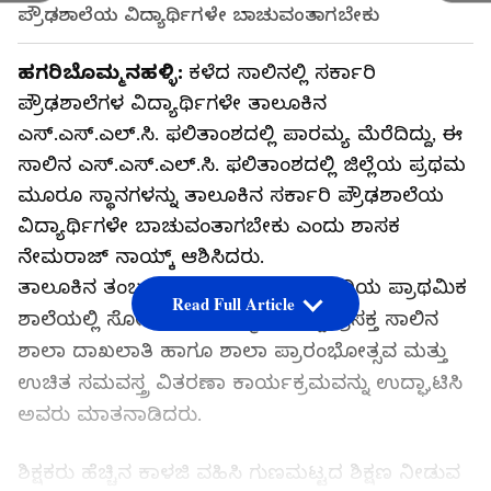
ಪ್ರೌಢಶಾಲೆಯ ವಿದ್ಯಾರ್ಥಿಗಳೇ ಬಾಚುವಂತಾಗಬೇಕು
ಹಗರಿಬೊಮ್ಮನಹಳ್ಳಿ:
ಕಳೆದ ಸಾಲಿನಲ್ಲಿ ಸರ್ಕಾರಿ
ಪ್ರೌಢಶಾಲೆಗಳ ವಿದ್ಯಾರ್ಥಿಗಳೇ ತಾಲೂಕಿನ
ಎಸ್.ಎಸ್.ಎಲ್.ಸಿ. ಫಲಿತಾಂಶದಲ್ಲಿ ಪಾರಮ್ಯ ಮೆರೆದಿದ್ದು, ಈ
ಸಾಲಿನ ಎಸ್.ಎಸ್.ಎಲ್.ಸಿ. ಫಲಿತಾಂಶದಲ್ಲಿ ಜಿಲ್ಲೆಯ ಪ್ರಥಮ
ಮೂರೂ ಸ್ಥಾನಗಳನ್ನು ತಾಲೂಕಿನ ಸರ್ಕಾರಿ ಪ್ರೌಢಶಾಲೆಯ
ವಿದ್ಯಾರ್ಥಿಗಳೇ ಬಾಚುವಂತಾಗಬೇಕು ಎಂದು ಶಾಸಕ
ನೇಮರಾಜ್ ನಾಯ್ಕ್ ಆಶಿಸಿದರು.
ತಾಲೂಕಿನ ತಂಬ್ರಹಳ್ಳಿ ಗ್ರಾಮದ ಸರ್ಕಾರಿ ಹಿರಿಯ ಪ್ರಾಥಮಿಕ
Read Full Article
ಶಾಲೆಯಲ್ಲಿ ಸೋಮವಾರ ಹಮ್ಮಿಕೊಂಡಿದ್ದ ಪ್ರಸಕ್ತ ಸಾಲಿನ
ಶಾಲಾ ದಾಖಲಾತಿ ಹಾಗೂ ಶಾಲಾ ಪ್ರಾರಂಭೋತ್ಸವ ಮತ್ತು
ಉಚಿತ ಸಮವಸ್ತ್ರ ವಿತರಣಾ ಕಾರ್ಯಕ್ರಮವನ್ನು ಉದ್ಘಾಟಿಸಿ
ಅವರು ಮಾತನಾಡಿದರು.
ಶಿಕ್ಷಕರು ಹೆಚ್ಚಿನ ಕಾಳಜಿ ವಹಿಸಿ ಗುಣಮಟ್ಟದ ಶಿಕ್ಷಣ ನೀಡುವ