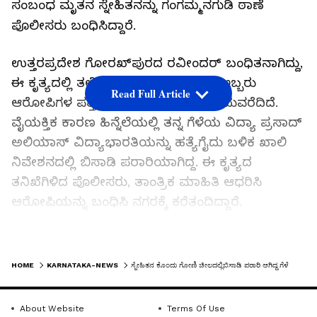
ಸಂಬಂಧ ಮೃತನ ಸ್ನೇಹಿತನನ್ನು ಗಂಗಮ್ಮನಗುಡಿ ಠಾಣೆ
ಪೊಲೀಸರು ಬಂಧಿಸಿದ್ದಾರೆ.
ಉತ್ತರಪ್ರದೇಶ ಗೋರಖ್‌ಪುರದ ರವೀಂದರ್‌ ಬಂಧಿತನಾಗಿದ್ದು,
ಈ ಕೃತ್ಯದಲ್ಲಿ ತಲೆಮರೆಸಿಕೊಂಡಿರುವ ಇನ್ನೂ ಇಬ್ಬರು
Read Full Article
ಆರೋಪಿಗಳ ಪತ್ತೆಗೆ ಪೊಲೀಸರ ತನಿಖೆ ಮುಂದುವರೆದಿದೆ.
ವೈಯಕ್ತಿಕ ಕಾರಣ ಹಿನ್ನೆಲೆಯಲ್ಲಿ ತನ್ನ ಗೆಳೆಯ ವಿದ್ಯಾ ಪ್ರಸಾದ್‌
ಅಲಿಯಾಸ್‌ ವಿದ್ಯಾಭಾರತಿಯನ್ನು ಹತ್ಯೆಗೈದು ಬಳಿಕ ಖಾಲಿ
ನಿವೇಶನದಲ್ಲಿ ಬಿಸಾಡಿ ಪರಾರಿಯಾಗಿದ್ದ. ಈ ಕೃತ್ಯದ
ತನಿಖೆಗಿಳಿದ ಪೊಲೀಸರು, ತಾಂತ್ರಿಕ ಮಾಹಿತಿ ಆಧರಿಸಿ
ಆರೋಪಿಯನ್ನು ಬಂಧಿಸಿ ನಗರಕ್ಕೆ ಕರೆತಂದಿದ್ದಾರೆ.
ಮದ್ಯದ ಅಮಲಿನಲ್ಲಿ ಗಲಾಟೆ:
LATEST VIDEOS
HOME
KARNATAKA-NEWS
ಸ್ನೇಹಿತನ ಕೊಂದು ಗೋಣಿ ಚೀಲದಲ್ಲಿಬಿಸಾಡಿ ಪರಾರಿ ಆಗಿದ್ದ ಗೆಳೆಯನ ಸೆರೆ
ನಿಸರ್ಗಲೇಔಟ್‌ ಸಮೀಪ ಬಾಡಿಗೆ ರೂಮ್‌ನಲ್ಲಿ
ಉತ್ತರಪ್ರದೇಶದ ರವೀಂದರ್‌ ಹಾಗೂ ವಿದ್ಯಾಪ್ರಸಾದ್‌
About Website
Terms Of Use
ನೆಲೆಸಿದ್ದರು. ಪೆಂಟರ್ ಆಗಿ ಇಬ್ಬರು ಕೆಲಸ ಮಾಡುತ್ತಿದ್ದರು.