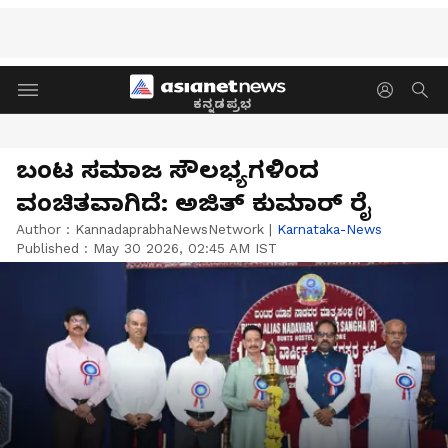
ಕನ್ನಡಪ್ರಭ
ಬಂಟ ಸಮಾಜ ಸೌಲಭ್ಯಗಳಿಂದ
ವಂಚಿತವಾಗಿದೆ: ಅಜಿತ್ ಕುಮಾರ್ ರೈ
Author :
KannadaprabhaNewsNetwork
|
Karnataka-News
Published :
May 30 2026, 02:45 AM IST