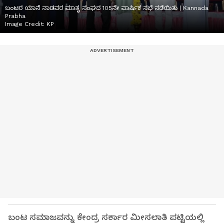
ಬಂಟರ ಯಾನೆ ನಾಡವರ ಮಾತೃ ಸಂಘದ 105ನೇ ವಾರ್ಷಿಕ ಸಭೆ ನಡೆಯಿತು | Kannada
Prabha
Image Credit:
KP
ಬಂಟ ಸಮಾಜವನ್ನು ಕೇಂದ್ರ ಸರ್ಕಾರ ಮೀಸಲಾತಿ ಪಟ್ಟಿಯಲ್ಲಿ