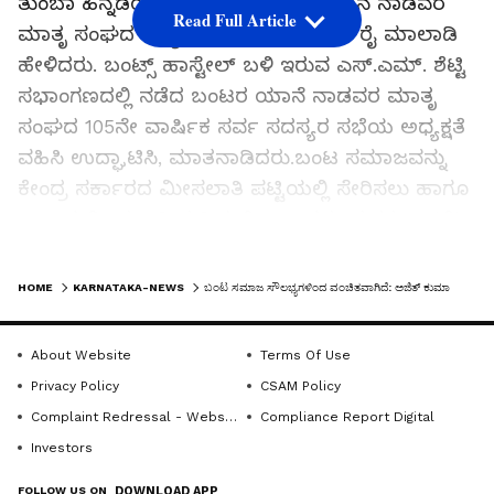
ತುಂಬಾ ಹಿನ್ನಡೆಯಾಗಿದೆ ಎಂದು ಬಂಟರ ಯಾನೆ ನಾಡವರ
Read Full Article
ಮಾತೃ ಸಂಘದ ಅಧ್ಯಕ್ಷ ಕೆ. ಅಜಿತ್ ಕುಮಾರ್ ರೈ ಮಾಲಾಡಿ
ಹೇಳಿದರು. ಬಂಟ್ಸ್ ಹಾಸ್ಟೇಲ್ ಬಳಿ ಇರುವ ಎಸ್.ಎಮ್. ಶೆಟ್ಟಿ
ಸಭಾಂಗಣದಲ್ಲಿ ನಡೆದ ಬಂಟರ ಯಾನೆ ನಾಡವರ ಮಾತೃ
ಸಂಘದ 105ನೇ ವಾರ್ಷಿಕ ಸರ್ವ ಸದಸ್ಯರ ಸಭೆಯ ಅಧ್ಯಕ್ಷತೆ
ವಹಿಸಿ ಉದ್ಘಾಟಿಸಿ, ಮಾತನಾಡಿದರು.ಬಂಟ ಸಮಾಜವನ್ನು
ಕೇಂದ್ರ ಸರ್ಕಾರದ ಮೀಸಲಾತಿ ಪಟ್ಟಿಯಲ್ಲಿ ಸೇರಿಸಲು ಹಾಗೂ
ರಾಜ್ಯದ ಮೀಸಲಾತಿ ಪಟ್ಟಿಯಲ್ಲಿ ಬಂಟರನ್ನು ಪ್ರವರ್ಗ 3 (ಬಿ)
ಯಿಂದ ಪ್ರವರ್ಗ 2 (ಎ)ಗೆ ಸೇರ್ಪಡೆಗೊಳಿಸಲು ಅಗತ್ಯವಿರುವ
LATEST VIDEOS
ಮಾಹಿತಿಯನ್ನು ಸಂಗ್ರಹಿಸಿ ಮೀಸಲಾತಿಯಲ್ಲಿ ಸೇರಿಸುವ
HOME
KARNATAKA-NEWS
ಬಂಟ ಸಮಾಜ ಸೌಲಭ್ಯಗಳಿಂದ ವಂಚಿತವಾಗಿದೆ: ಅಜಿತ್ ಕುಮಾರ್ ರೈ
ಉದ್ದೇಶದಿಂದ ಹಾಗೂ ಬಂಟ ಸಮಾಜದ ನಿಜವಾದ
ಸ್ಥಿತಿಗತಿಯನ್ನು ಸರಕಾರದ ಗಮನಕ್ಕೆ ಬರುವಂತೆ ಮಾಡಬೇಕು.
About Website
Terms Of Use
ಈ ನಿಟ್ಟಿನಲ್ಲಿ ಬಾಂಧವ್ಯ ಎಂಬ ನಾಮಾಂಕಿತದೊಂದಿಗೆ
Privacy Policy
CSAM Policy
ವಿಶ್ವವ್ಯಾಪಿಯಾಗಿ ನೆಲೆಸಿರುವ ಬಂಟರ ಸಾಂಸ್ಕೃತಿಕ,
Complaint Redressal - Website
Compliance Report Digital
ಸಾಮಾಜಿಕ, ಆರ್ಥಿಕ, ಶೈಕ್ಷಣಿಕ, ಔದ್ಯೋಗಿಕ, ವೈವಾಹಿಕ,
Investors
ಆರೋಗ್ಯ, ವಸತಿ, ಧಾರ್ಮಿಕ ಮತ್ತು ಒಟ್ಟು ಜೀವನದ ವ್ಯವಸ್ಥೆ
FOLLOW US ON
DOWNLOAD APP