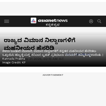
ಕನ್ನಡಪ್ರಭ
ರಾಜ್ಯದ ವಿಮಾನ ನಿಲ್ದಾಣಗಳಿಗೆ
ಮಹನೀಯರ ಹೆಸರಿಡಿ
ಕಳಸಾ ಬಂಡೂರಿ ಯೋಜನೆ, ವಿಮಾನ ನಿಲ್ದಾಣಗಳಿಗೆ ಕನ್ನಡದ ಮಹನೀಯರ ಹೆಸರಿಡಲು
Author :
KannadaprabhaNewsNetwork
|
Karnataka-News
ಒತ್ತಾಯಿಸಿ ಹುಬ್ಬಳ್ಳಿಯಲ್ಲಿ ಶನಿವಾರ ಬೃಹತ್‌ ಪ್ರತಿಭಟನಾ ಮೆರವಣಿಗೆ ಹಮ್ಮಿಕೊಳ್ಳಲಾಯಿತು. |
Published :
May 31 2026, 02:15 AM IST
Kannada Prabha
Image Credit:
KP