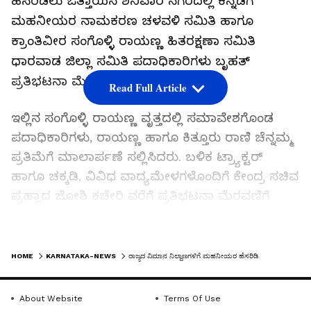
ಹೆಸರಿಡಲು ಒತ್ತಾಯಿಸಿ ಶನಿವಾರ ನಗರದಲ್ಲಿ ಕನ್ನಡಿಗ
ಮಹನೀಯರ ನಾಮಕರಣ ಚಳವಳಿ ಸಮಿತಿ ಹಾಗೂ
ಕ್ರಾಂತಿವೀರ ಸಂಗೊಳ್ಳಿ ರಾಯಣ್ಣ ಹಿತರಕ್ಷಣಾ ಸಮಿತಿ
ಧಾರವಾಡ ಜಿಲ್ಲಾ ಸಮಿತಿ ಪದಾಧಿಕಾರಿಗಳು ಬೃಹತ್‌
ಪ್ರತಿಭಟನಾ ಮೆರವಣಿಗೆ ನಡೆಸಿದರು.
Read Full Article
ಇಲ್ಲಿನ ಸಂಗೊಳ್ಳಿ ರಾಯಣ್ಣ ವೃತ್ತದಲ್ಲಿ ಸಮಾವೇಶಗೊಂಡ
ಪದಾಧಿಕಾರಿಗಳು, ರಾಯಣ್ಣ ಹಾಗೂ ಕಿತ್ತೂರು ರಾಣಿ ಚೆನ್ನಮ್ಮ
ಪ್ರತಿಮೆಗೆ ಮಾಲಾರ್ಪಣೆ ಸಲ್ಲಿಸಿದರು. ಬಳಿಕ ಟ್ರ್ಯಾಕ್ಟರ್‌
ಹಾಗೂ ಚಕ್ಕಡಿ, ವಿವಿಧ ವಾದ್ಯಮೇಳಗಳೊಂದಿಗೆ ಕೇಂದ್ರ ಸಚಿವ
ಪ್ರಹ್ಲಾದ ಜೋಶಿ ಕಚೇರಿ ವರೆಗೆ ಪ್ರತಿಭಟನಾ ಮೆರವಣಿಗೆ
ನಡೆಸಿದರು.
LATEST VIDEOS
45 ವರ್ಷದಿಂದ ಕಳಸಾ-ಬಂಡೂರಿ ಯೋಜನೆ ಜಾರಿಗೆ
HOME
KARNATAKA-NEWS
ರಾಜ್ಯದ ವಿಮಾನ ನಿಲ್ದಾಣಗಳಿಗೆ ಮಹನೀಯರ ಹೆಸರಿಡಿ
ಆಗ್ರಹಿಸಿ ಹೋರಾಟ ಮಾಡಲಾಗುತ್ತಿದೆ. ಇದರಲ್ಲಿ ಬರೀ
ರಾಜಕಾರಣ ಮಾಡಲಾಗುತ್ತಿದೆಯೇ ಹೊರತು ರೈತರ ಹಿತ
About Website
Terms Of Use