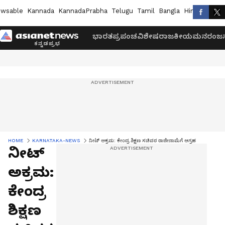
wsable
Kannada
KannadaPrabha
Telugu
Tamil
Bangla
Hindi
Marath
ಭಾರತ
ಪ್ರಪಂಚ
ವಿಶೇಷ
ರಾಜಕೀಯ
ಮನರಂಜನ
HOME
KARNATAKA-NEWS
ನೀಟ್ ಅಕ್ರಮ: ಕೇಂದ್ರ ಶಿಕ್ಷಣ ಸಚಿವರ ರಾಜೀನಾಮೆಗೆ ಆಗ್ರಹ
ನೀಟ್
ಅಕ್ರಮ:
ಕೇಂದ್ರ
ಶಿಕ್ಷಣ