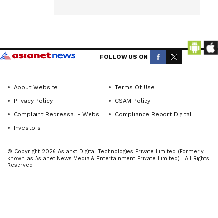
ಕಾಂಗ್ರೆಸ್
news
ಜಿಲ್ಲಾಧ್ಯಕ್ಷ
from
ಸಂಜೀವಕುಮಾ
across
ರ ನೀರಲಗಿ
ಹೇಳಿದರು.
Karnataka
FOLLOW US ON
(ಕರ್ನಾಟಕ
ಹಾವೇರಿ:
ನ್ಯೂಸ್)—
ನೀಟ್
breaking
About Website
Terms Of Use
ಪರೀಕ್ಷೆಯಲ್ಲಿನ
headlines,
Privacy Policy
CSAM Policy
ಅಕ್ರಮಗಳ
politics,
Complaint Redressal - Website
Compliance Report Digital
local
ಹೊಣೆ ಹೊತ್ತು
Investors
developments,
ಕೇಂದ್ರ ಶಿಕ್ಷಣ
crime
ಸಚಿವ
© Copyright 2026 Asianxt Digital Technologies Private Limited (Formerly
known as Asianet News Media & Entertainment Private Limited) | All Rights
reports,
ಧರ್ಮೇಂದ್ರ
Reserved
district
ಪ್ರಧಾನ
updates,
ರಾಜೀನಾಮೆ
civic
ನೀಡಬೇಕು
issues