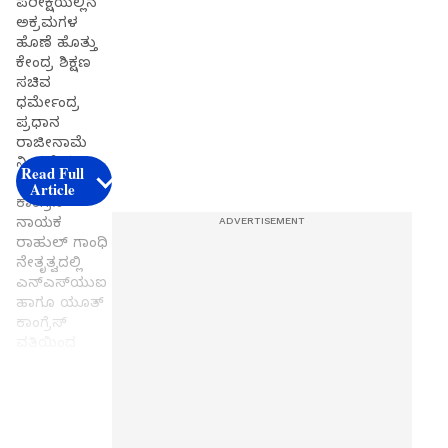
ಪರೀಕ್ಷೆಯಲ್ಲಿನ
ಅಕ್ರಮಗಳ
ಹೊಣೆ ಹೊತ್ತು
ಕೇಂದ್ರ ಶಿಕ್ಷಣ
ಸಚಿವ
ಧರ್ಮೇಂದ್ರ
ಪ್ರಧಾನ
ರಾಜೀನಾಮೆ
ನೀಡಬೇಕು
Read Full
ಎಂದು ಆಗ್ರಹಿಸಿ,
Article
ಕಾಂಗ್ರೆಸ್
ನಾಯಕ
ರಾಹುಲ್ ಗಾಂಧಿ
ನೇತೃತ್ವದಲ್ಲಿ
ಎನ್‌ಎಸ್‌ಯುಐ
ಹಾಗೂ ಯೂತ್
ಕಾಂಗ್ರೆಸ್
ವತಿಯಿಂದ
ಸಂಸತ್ ಭವನಕ್ಕೆ
ಮುತ್ತಿಗೆ ಹಾಕಿ
ಪ್ರತಿಭಟನೆ
Get the
ನಡೆಸಲಾಗುವು
ದು ಎಂದು
latest