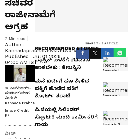
ಸಚಿವರ
ರಾಜೀನಾಮೆಗೆ
ಆಗ್ರಹ
2
Min read
SHARE THIS ARTICLE
Author :
RECOMMENDED STORIES
KannadaprabhaNewsNetwork
Published :
Jul 01 2026,
ಪ್ಲಾಸ್ಟಿಕ್ ಬಳಕೆಗೆ ಕಡಿವಾಣ
04:00 AM IST
ಹಾಕಬೇಕು : ತೇಜಸ್ವಿನಿ
ಮನೆ ಖರ್ಚಿಗೆ ಹಣ ಕೇಳಿದ
ಪತ್ನಿಗೆ ಹೊಡೆದ ಪತಿಗೆ
30ಎಚ್‌ವಿಆರ್2-
ಸಂಜೀವಕುಮಾರ
ಕೋರ್ಟ್‌ ತರಾಟೆ
ನೀರಲಗಿ |
Kannada Prabha
ಪಿ.ಜಿಯಲ್ಲಿ ಸಿಲಿಂಡರ್‌
Image Credit:
KP
ಸ್ಫೋಟ:9 ಮಂದಿ ಕಾರ್ಮಿಕರಿಗೆ
ಗಾಯ
ನೀಟ್