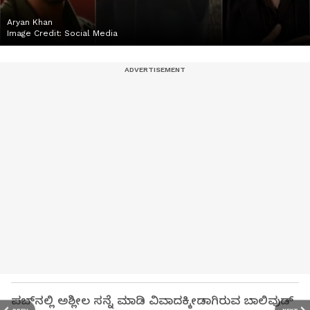
Aryan Khan
Image Credit:
Social Media
ಪಬ್‌ನಲ್ಲಿ ಅಶ್ಲೀಲ ಸನ್ನೆ ಮಾಡಿ ವಿವಾದಕ್ಕೀಡಾಗಿರುವ ಬಾಲಿವುಡ್