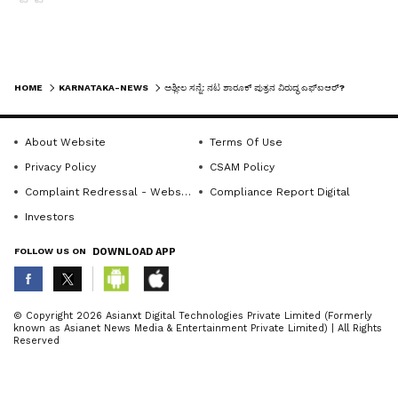
ಕೆಲ ದಿನಗಳ ಹಿಂದೆ ಎಂ.ಜಿ.ರಸ್ತೆ ಸಮೀಪ ಪಬ್‌ನಲ್ಲಿ ನಡೆದ
LATEST VIDEOS
ಕಾರ್ಯಕ್ರಮದಲ್ಲಿ ಪಾಲ್ಗೊಂಡಿದ್ದ ಆರ್ಯನ್ ಖಾನ್‌, ಸಭಿಕರತ್ತ
HOME
KARNATAKA-NEWS
ಅಶ್ಲೀಲ ಸನ್ನೆ: ನಟ ಶಾರೂಕ್ ಪುತ್ರನ ವಿರುದ್ಧ ಎಫ್‌ಐಆರ್?
ಅಶ್ಲೀಲ ಸನ್ನೆ ಮಾಡಿದ್ದ ವಿಡಿಯೋ ಬಹಿರಂಗವಾಗಿ ವೈರಲ್
ಆಗಿತ್ತು.
About Website
Terms Of Use
Privacy Policy
CSAM Policy
Complaint Redressal - Website
Compliance Report Digital
Related Articles
Investors
FOLLOW US ON
DOWNLOAD APP
ಅತಿವೇಗದ ಚಾಲನೆ ಪ್ರಶ್ನಿಸಿದ್ದಕ್ಕೆ ಯುವ ಕಾಂಗ್ರೆಸ್
ನಾಯಕಿಗೆ ಅಶ್ಲೀಲ ಸನ್ನೆ ತೋರಿದವ ಸೆರೆ
ABOUT THE AUTHOR
ಅಶ್ಲೀಲ ಸನ್ನೆ: ನಟ ಶಾರೂಕ್ ಪುತ್ರನ ವಿರುದ್ಧ
© Copyright 2026 Asianxt Digital Technologies Private Limited (Formerly
ಎಫ್‌ಐಆರ್?
known as Asianet News Media & Entertainment Private Limited) | All Rights
KannadaprabhaNewsNetwork
K
Reserved
Kannada