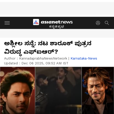
ಕನ್ನಡಪ್ರಭ
ಅಶ್ಲೀಲ ಸನ್ನೆ: ನಟ ಶಾರೂಕ್ ಪುತ್ರನ
ವಿರುದ್ಧ ಎಫ್‌ಐಆರ್?
Author :
KannadaprabhaNewsNetwork
|
Karnataka-News
Updated :
Dec 06 2025, 09:52 AM IST