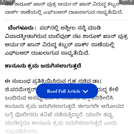
PREV
NEXT
ನಟ ಶಾರೂಕ್‌ ಖಾನ್ ಪುತ್ರ ಆರ್ಯನ್‌ ಖಾನ್‌ ವಿರುದ್ಧ ಕಬ್ಬನ್
ಪಾರ್ಕ್ ಠಾಣೆಯಲ್ಲಿ ಎಫ್‌ಐಆರ್ ದಾಖಲಾಗುವ ಸಾಧ್ಯತೆಯಿದೆ.
ಬೆಂಗಳೂರು :
ಪಬ್‌ನಲ್ಲಿ ಅಶ್ಲೀಲ ಸನ್ನೆ ಮಾಡಿ
ವಿವಾದಕ್ಕೀಡಾಗಿರುವ ಬಾಲಿವುಡ್ ನಟ ಶಾರೂಕ್‌ ಖಾನ್ ಪುತ್ರ
ಆರ್ಯನ್‌ ಖಾನ್‌ ವಿರುದ್ಧ ಕಬ್ಬನ್ ಪಾರ್ಕ್ ಠಾಣೆಯಲ್ಲಿ
ಎಫ್‌ಐಆರ್ ದಾಖಲಾಗುವ ಸಾಧ್ಯತೆಯಿದೆ.
ಕಾನೂನು ಕ್ರಮ ಜರುಗಿಸಲಾಗುತ್ತದೆ
ಈ ಸಂಬಂಧ ಪ್ರತಿಕ್ರಿಯಿಸಿರುವ ಗೃಹ ಸಚಿವ ಡಾ।
ಜಿ.ಪರಮೇಶ್ವರ್ ಅವರು, ಆರ್ಯನ್ ಖಾನ್‌ ವಿರುದ್ಧ ಕೇಳಿ
Read Full Article
ಬಂದಿರುವ ಅಸಭ್ಯ ವರ್ತನೆ ಆರೋಪ ಬಗ್ಗೆ ಪರಿಶೀಲಿಸಿ
ಕಾನೂನು ಕ್ರಮ ಜರುಗಿಸಲಾಗುತ್ತದೆ. ಈಗಾಗಲೇ ಆರೋಪದ
ಬಗ್ಗೆ ಪೊಲೀಸರು ತನಿಖೆ ನಡೆಸುತ್ತಿದ್ದಾರೆ. ಯಾರೇ ತಪ್ಪು
ಮಾಡಿದ್ದರೂ ಕಾನೂನು ಕ್ರಮ ಜರುಗಿಸಲಾಗುತ್ತದೆ ಎಂದು
ಸ್ಪಷ್ಟಪಡಿಸಿದರು.