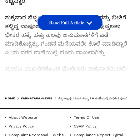
ಕಟ್ಟಿದ್ದಾರೆ.
ಶುಕ್ರವಾರ ಬೆಳ್ಳಂಬೆಳಗ್ಗೆ ಚಿಕ್ಕಬಳ್ಳಾಪುರ ನಗರವನ್ನು ಭೀತಿಗೆ
Read Full Article
ತಳ್ಳಿದ್ದ ಬಾಪೂಜಿ ನಗರದ ವಿವಾಹಿತ ಮಹಿಳೆ ಪುಷ್ಪಲತಾ
ಭೀಕರ ಹತ್ಯೆ ಹತ್ತು ಹಲವು ಅನುಮಾನಗಳಿಗೆ ಎಡೆ
ಮಾಡಿಕೊಟ್ಟಿತ್ತು. ಗಂಡನ ಮನೆಯವರೇ ಕೊಲೆ ಮಾಡಿದ್ದಾರೆ
ಎಂದು ನಗರ ಠಾಣೆಯಲ್ಲಿ ದೂರು ದಾಖಲಾಗಿತ್ತು.
ಪ್ರಕರಣ ದಾಖಲಿಸಿಕೊಂಡ ಪೊಲೀಸರು ಶುಕ್ರವಾರದಿಂದಲೇ
ಕಾರ್ಯಾಚರಣೆ ನಡೆಸಿದ್ದು, ಕೊಲೆಗಾರರಿಗೆ ಬಲೆ ಬೀಸಿದ್ದರು.
ನಗರದ ಬಾಪೂಜಿ ನಗರದಲ್ಲಿ ಶುಕ್ರವಾರ ಬೆಳ್ಳಂಬೆಳಿಗ್ಗೆ ಈ ಸುದ್ದಿ
LATEST VIDEOS
ಕಾಡ್ಗಿಚ್ಚಿನಂತೆ ಹಬ್ಬಿ ಕೊಲೆಯಾದ ಮನೆಯ ಸುತ್ತ ಜನ
HOME
KARNATAKA-NEWS
ಚಿಕ್ಕಬಳ್ಳಾಪುರ ಕೊಲೆ ರಹಸ್ಯ 24 ಗಂಟೆಯಲ್ಲಿ ಬೇಧಿಸಿದ ಪೋಲಿಸರು
ಜಾತ್ರೆಯೇ ನಡೆದಿತ್ತು. ಮಾಹಿತಿ ಪಡೆದ ಪೊಲೀಸರು ಸ್ಥಳಕ್ಕೆ
ಆಗಮಿಸಿ ತನಿಖೆ ಆರಂಭಿಸಿದ್ದರು.
About Website
Terms Of Use
Privacy Policy
CSAM Policy
ಜಿಲ್ಲಾ ಎಸ್‌ಪಿ ಮಾಹಿತಿ ನೀಡಿದಂತೆ ಮೃತ ಪುಷ್ಪಲತಾ ಅವರ
Complaint Redressal - Website
Compliance Report Digital
ನಾದಿನಿ ಭವ್ಯ ಅವರನ್ನು ಹೊಸಕೋಟೆಯ ಸಮೀಪದ ಊರಿಗೆ