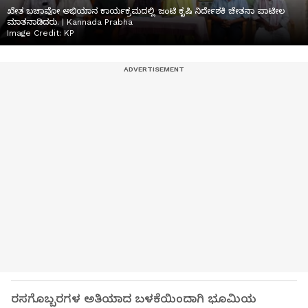
ಖೇತ ಬಚಾವೋ ಅಭಿಯಾನ ಕಾರ್ಯಕ್ರಮದಲ್ಲಿ ಜಂಟಿ ಕೃಷಿ ನಿರ್ದೇಶಕಿ ಚೇತನಾ ಪಾಟೀಲ
ಮಾತನಾಡಿದರು. | Kannada Prabha
Image Credit:
KP
ರಸಗೊಬ್ಬರಗಳ ಅತಿಯಾದ ಬಳಕೆಯಿಂದಾಗಿ ಭೂಮಿಯ