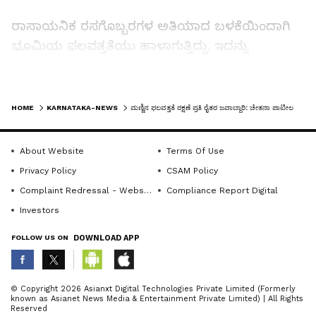
ರಾಸಾಯನಿಕ ರಸಗೊಬ್ಬರಗಳ ಅತಿಯಾದ ಬಳಕೆಯಿಂದಾಗಿ
ಭೂಮಿಯ ಫಲವತ್ತತೆಯು ಹಾಳಾಗುತ್ತಿದ್ದು, ಇದನ್ನು
ತಡೆಯುವುದು ನಮ್ಮೆಲ್ಲರ ಜವಾಬ್ದಾರಿಯಾಗಿದೆ. ಮುಂದಿನ
ತಲೆಮಾರಿಗೆ ಫಲವತ್ತಾದ ಭೂಮಿಯನ್ನು ಒದಗಿಸಲು
LATEST VIDEOS
ಕಾರ್ಯೋನ್ಮುಖರಾಗುವುದು ಅವಶ್ಯಕತೆ ಇದೆ ಎಂದರು.
HOME
KARNATAKA-NEWS
ಮಣ್ಣಿನ ಫಲವತ್ತತೆ ರಕ್ಷಣೆ ಪ್ರತಿ ರೈತರ ಜವಾಬ್ದಾರಿ: ಚೇತನಾ ಪಾಟೀಲ
ಪ್ರಸ್ತುತ ಸಂದರ್ಭದಲ್ಲಿ ಎಲ್ಲ ರೈತರು ಇಲಾಖೆಯೊಂದಿಗೆ
About Website
Terms Of Use
ಸಹಕರಿಸಿ ಅಗತ್ಯಕ್ಕೆ ಅನುಗುಣವಾಗಿ ತಮಗೆ ಬೇಕಾಗಿರುವ
Privacy Policy
CSAM Policy
ರಸಗೊಬ್ಬರಗಳನ್ನು ಮಾತ್ರ ಪಡೆದುಕೊಳ್ಳಬೇಕು ಮತ್ತು
Complaint Redressal - Website
Compliance Report Digital
ಯೂರಿಯಾ ರಸಗೊಬ್ಬರವನ್ನು ಎಫ್ಐಡಿ ಮೂಲಕವೇ
Investors
ಪಡೆಯಬೇಕು. ರೈತರು ಕಡ್ಡಾಯವಾಗಿ ಎಫ್ಐಡಿಯನ್ನು ಕೃಷಿ
FOLLOW US ON
DOWNLOAD APP
ಇಲಾಖೆಯಲ್ಲಿ ಮಾಡಿಸಬೇಕು. ಎಫ್ಐಡಿ ಮಾಡಿಸಲು ರೈತರು
ಆಧಾರ್ ಕಾರ್ಡ್ ಚಾಲ್ತಿ ಇರುವ ಬ್ಯಾಂಕ್ ಖಾತೆ ಪುಸ್ತಕ ಮತ್ತ
ABOUT THE AUTHOR
ಪಹಣಿಗಳನ್ನು ಕಡ್ಡಾಯವಾಗಿ ನಿಮ್ಮ ಹತ್ತಿರದ ರೈತ ಸಂಪರ್ಕ
© Copyright 2026 Asianxt Digital Technologies Private Limited (Formerly
known as Asianet News Media & Entertainment Private Limited) | All Rights
ಕೇಂದ್ರಕ್ಕೆ ಭೇಟಿ ನೀಡಬೇಕೆಂದರು.
KannadaprabhaNewsNetwork
K
Reserved