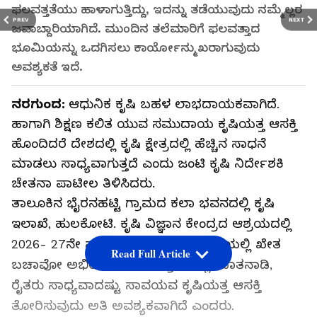
ಫಲವತ್ತತೆಯು ಹಾಳಾಗುತ್ತಿದ್ದು, ಇದನ್ನು ತಡೆಯುವುದು ನಮ್ಮೆಲ್ಲರ
PREV
NEXT
ಜವಾಬ್ದಾರಿಯಾಗಿದೆ. ಮುಂದಿನ ತಲೆಮಾರಿಗೆ ಫಲವತ್ತಾದ
ಭೂಮಿಯನ್ನು ಒದಗಿಸಲು ಕಾರ್ಯೋನ್ಮುಖರಾಗುವುದು
ಅವಶ್ಯಕತೆ ಇದೆ.
ನರಗುಂದ:
ಆಧುನಿಕ ಕೃಷಿ ಬಹಳ ಲಾಭದಾಯಕವಾಗಿದೆ.
ಹಾಗಾಗಿ ಶಿಕ್ಷಣ ಕಲಿತ ಯುವ ಸಮುದಾಯ ಕೃಷಿಯತ್ತ ಆಸಕ್ತಿ
ಹೊಂದಿದರೆ ದೇಶದಲ್ಲಿ ಕೃಷಿ ಕ್ಷೇತ್ರದಲ್ಲಿ ಹೆಚ್ಚಿನ ಸಾಧನೆ
ಮಾಡಲು ಸಾಧ್ಯವಾಗುತ್ತದೆ ಎಂದು ಜಂಟಿ ಕೃಷಿ ನಿರ್ದೇಶಕಿ
ಚೇತನಾ ಪಾಟೀಲ ತಿಳಿಸಿದರು.
ತಾಲೂಕಿನ ಭೈರನಹಟ್ಟಿ ಗ್ರಾಮದ ಕಲಾ ಭವನದಲ್ಲಿ ಕೃಷಿ
ಇಲಾಖೆ, ಹುಲಕೋಟಿ. ಕೃಷಿ ವಿಜ್ಞಾನ ಕೇಂದ್ರದ ಆಶ್ರಯದಲ್ಲಿ
2026- 27ನೇ ಸಾಲಿನ ಆತ್ಮ ಯೋಜನೆ ಅಡಿಯಲ್ಲಿ ಖೇತ
Read Full Article
ಬಚಾವೋ ಅಭಿಯಾನ ಕಾರ್ಯಕ್ರಮದಲ್ಲಿ ಮಾತನಾಡಿ,
ರೈತರು ಸಾಧ್ಯವಾದಷ್ಟು ಸಾವಯವ ಕೃಷಿಯತ್ತ ಆಸಕ್ತಿ
ತೋರಿಸುವುದು ಅತಿ ಅವಶ್ಯಕವಾಗಿದೆ ಎಂದರು.