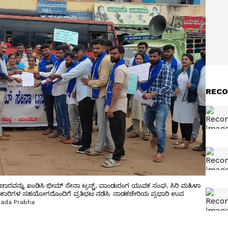
RECO
ಾಚಾರವನ್ನು ಖಂಡಿಸಿ ಭೀಮ್ ಸೇನಾ ಟ್ರಸ್ಟ್, ಪಾಂಡುರಂಗ ಯುವಕ ಸಂಘ, ಸಿರಿ ಮಹಿಳಾ
ಾಧಿಕಾರಿಗಳ ಸಹಯೋಗದೊಂದಿಗೆ ಪ್ರತಿಭಟ ನಡೆಸಿ. ನಾಡಕಚೇರಿಯ ಪ್ರಭಾರಿ ಉಪ
nnada Prabha