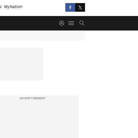
i
MyNation