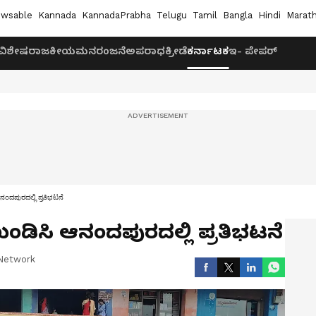
wsable
Kannada
KannadaPrabha
Telugu
Tamil
Bangla
Hindi
Marath
ವಿಶೇಷ
ರಾಜಕೀಯ
ಮನರಂಜನೆ
ಅಪರಾಧ
ಕ್ರೀಡೆ
ಕರ್ನಾಟಕ
ಇ- ಪೇಪರ್
 ಆನಂದಪುರದಲ್ಲಿ ಪ್ರತಿಭಟನೆ
ೆ ಖಂಡಿಸಿ ಆನಂದಪುರದಲ್ಲಿ ಪ್ರತಿಭಟನೆ
Network