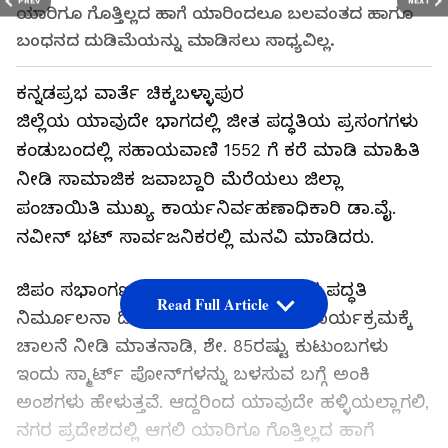
PREV
NEXT
ಯಾರಿಗೂ ಗೊತ್ತಿಲ್ಲದ ಹಾಗೆ ಯಾರಿಂದಲೂ ಬಲವಂತದ ಹಾಗೂ
ಬಂಧನದ ದುಡಿಮೆಯನ್ನು ಮಾಡಿಸಲು ಸಾಧ್ಯವಿಲ್ಲ.
ಕನ್ನಡಪ್ರಭ ವಾರ್ತೆ ಚಿಕ್ಕಬಳ್ಳಾಪುರ
ಜಿಲ್ಲೆಯ ಯಾವುದೇ ಭಾಗದಲ್ಲಿ ಜೀತ ಪದ್ಧತಿಯ ಪ್ರಸಂಗಗಳು
ಕಂಡುಬಂದಲ್ಲಿ ಸಹಾಯವಾಣಿ 1552 ಗೆ ಕರೆ ಮಾಡಿ ಮಾಹಿತಿ
ನೀಡಿ ಸಾಮಾಜಿಕ ಜವಾಬ್ದಾರಿ ಮೆರೆಯಲು ಜಿಲ್ಲಾ
ಪಂಚಾಯಿತಿ ಮುಖ್ಯ ಕಾರ್ಯನಿರ್ವಹಣಾಧಿಕಾರಿ ಡಾ.ವೈ.
ನವೀನ್ ಭಟ್ ಸಾರ್ವಜನಿಕರಲ್ಲಿ ಮನವಿ ಮಾಡಿದರು.
ಜಿಪಂ ಸಭಾಂಗಣದಲ್ಲಿ ನಡೆದ ಜೀತ ಕಾರ್ಮಿಕ ಪದ್ಧತಿ
Read Full Article
ನಿರ್ಮೂಲನಾ ದಿನಾಚರಣೆ ಹಾಗೂ ಅರಿವು ಕಾರ್ಯಕ್ರಮಕ್ಕೆ
ಚಾಲನೆ ನೀಡಿ ಮಾತನಾಡಿ, ಶೇ. 85ರಷ್ಟು ಕುಟುಂಬಗಳು
ಇಂದು ಸ್ಮಾರ್ಟ್ ಪೋನ್‌ಗಳನ್ನು ಬಳಸುವ ಬಗ್ಗೆ ಅಂಕಿ
ಅಂಶಗಳು ಹೇಳುತ್ತವೆ. ಆದ್ದರಿಂದ ಯಾವುದೇ ಹಳ್ಳಿಯಲ್ಲಾಗಲಿ,
ನಗರ ಪ್ರದೇಶದಲ್ಲಿ ಆಗಲಿ ಯಾರಿಗೂ ಗೊತ್ತಿಲ್ಲದ ಹಾಗೆ