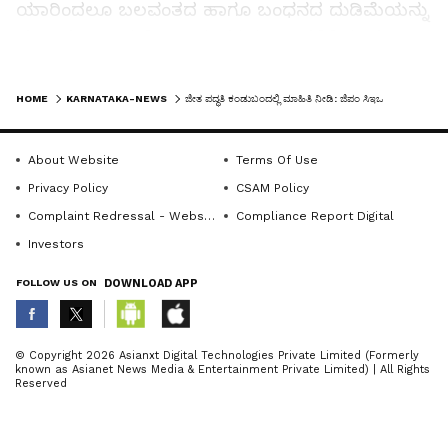
ಯಾರಿಂದಲೂ ಬಲವಂತದ ಹಾಗೂ ಬಂಧನದ ದುಡಿಮೆಯನ್ನು
ಮಾಡಿಸಲು ಸಾಧ್ಯವಿಲ್ಲ. ಅಕ್ಕ ಪಕ್ಕದ ವಾಸಿಗಳಿಗೆ ಈ ಮಾಹಿತಿ
ಗೊತ್ತಿರುತ್ತದೆ. ಅಂತಹವರು ದೊಡ್ಡ ಮನಸ್ಸು ಮಾಡಿ
LATEST VIDEOS
ಸಹಾಯವಾಣಿಗೆ ಕರೆ ಮಾಡಿದರೆ ಸಕ್ಷಮ ಪ್ರಾಧಿಕಾರಗಳು ಜೀತ
HOME
KARNATAKA-NEWS
ಜೀತ ಪದ್ಧತಿ ಕಂಡುಬಂದಲ್ಲಿ ಮಾಹಿತಿ ನೀಡಿ: ಜಿಪಂ ಸಿಇಒ
ವಿಮುಕ್ತಿ ಕಾರ್ಯ ಹಾಗೂ ಪುನರ್ವಸತಿ ಕಾರ್ಯಗಳನ್ನು
ಕೈಗೊಳ್ಳುವ ಜೊತೆಗೆ ಜೀತ ಪದ್ಧತಿಗೆ ದೂಡಿದ ಹಾಗೂ ಸಹಕಾರ
About Website
Terms Of Use
ನೀಡಿದ ಎಲ್ಲರನ್ನೂ ಕಾನೂನು ಕ್ರಮಕ್ಕೆ ಒಳಪಡಿಸಲು
Privacy Policy
CSAM Policy
ಜಿಲ್ಲಾಡಳಿತ ಬದ್ಧವಾಗಿದೆ ಎಂದು ತಿಳಿಸಿದರು.ಜೀತ
Complaint Redressal - Website
Compliance Report Digital
ವಿಮೋಚನೆಗಾಗಿ ಜಿಲ್ಲೆಯಲ್ಲಿ ಪ್ರಯತ್ನ ಮಾಡುತ್ತಿರುವ ಕೆಲವು
Investors
ಸಂಘಟನೆಗಳು ಜೀತ ವಿಮುಕ್ತಿ ಪ್ರಕ್ರಿಯೆಯನ್ನು ನಡೆಸುವ
FOLLOW US ON
DOWNLOAD APP
ಪ್ರಸ್ತುತ ಚಾಲನೆಯಲ್ಲಿ ಮಾರ್ಗಸೂಚಿಯಲ್ಲಿ ಹಲವು
ಸುಧಾರಣೆಗಳನ್ನು ತರಬೇಕೆಂದು ಮನವಿ ಮಾಡಿದ್ದಾರೆ. ಈ ಬಗ್ಗೆ
ಜಿಲ್ಲಾಧಿಕಾರಿಗಳ ಅಧ್ಯಕ್ಷತೆಯಲ್ಲಿ ಸಭೆ ಮಾಡಿ ಸಭೆಯಲ್ಲಿ
ABOUT THE AUTHOR
© Copyright 2026 Asianxt Digital Technologies Private Limited (Formerly
known as Asianet News Media & Entertainment Private Limited) | All Rights
ತೆಗೆದುಕೊಂಡ ನಿರ್ಣಯಗಳನ್ನು ರಾಜ್ಯ ಮಟ್ಟಕ್ಕೆ ಸಲ್ಲಿಸಲು
KannadaprabhaNewsNetwork
K
Reserved
ಕ್ರಮ ವಹಿಸುವುದಾಗಿ ತಿಳಿಸಿದರು.