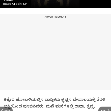
Image Credit:
KP
ಕಿಕ್ಕೇರಿ ಹೋಬಳಿಯಲ್ಲಿನ ನಾಸ್ತಿಕರು ಕೃಷ್ಣನ ದೇವಾಲಯಕ್ಕೆ ತೆರಳಿ
ಭಕ್ತಿಯಿಂದ ಪೂಜಿಸಿದರು. ಮನೆ ಮನೆಗಳಲ್ಲಿ ರಾಧಾ, ಕೃಷ್ಣ,
PREV
NEXT