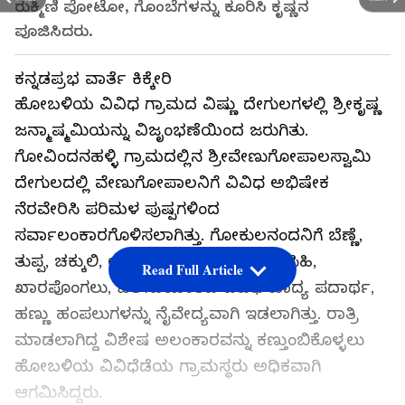
ರುಕ್ಮಿಣಿ ಪೋಟೋ, ಗೊಂಬೆಗಳನ್ನು ಕೂರಿಸಿ ಕೃಷ್ಣನ
ಪೂಜಿಸಿದರು.
ಕನ್ನಡಪ್ರಭ ವಾರ್ತೆ ಕಿಕ್ಕೇರಿ
ಹೋಬಳಿಯ ವಿವಿಧ ಗ್ರಾಮದ ವಿಷ್ಣು ದೇಗುಲಗಳಲ್ಲಿ ಶ್ರೀಕೃಷ್ಣ
ಜನ್ಮಾಷ್ಮಮಿಯನ್ನು ವಿಜೃಂಭಣೆಯಿಂದ ಜರುಗಿತು.
ಗೋವಿಂದನಹಳ್ಳಿ ಗ್ರಾಮದಲ್ಲಿನ ಶ್ರೀವೇಣುಗೋಪಾಲಸ್ವಾಮಿ
ದೇಗುಲದಲ್ಲಿ ವೇಣುಗೋಪಾಲನಿಗೆ ವಿವಿಧ ಅಭಿಷೇಕ
ನೆರವೇರಿಸಿ ಪರಿಮಳ ಪುಷ್ಪಗಳಿಂದ
ಸರ್ವಾಲಂಕಾರಗೊಳಿಸಲಾಗಿತ್ತು. ಗೋಕುಲನಂದನಿಗೆ ಬೆಣ್ಣೆ,
ತುಪ್ಪ, ಚಕ್ಕುಲಿ, ಲಡ್ಡು, ಕೋಡುಬಳೆ, ನಿಪ್ಪಟ್ಟು, ಸಿಹಿ,
Read Full Article
ಖಾರಪೊಂಗಲು, ಜಿಲೇಬಿಯಂತಹ ವಿವಿಧ ಖಾದ್ಯ ಪದಾರ್ಥ,
ಹಣ್ಣು ಹಂಪಲುಗಳನ್ನು ನೈವೇದ್ಯವಾಗಿ ಇಡಲಾಗಿತ್ತು. ರಾತ್ರಿ
ಮಾಡಲಾಗಿದ್ದ ವಿಶೇಷ ಅಲಂಕಾರವನ್ನು ಕಣ್ತುಂಬಿಕೊಳ್ಳಲು
ಹೋಬಳಿಯ ವಿವಿಧೆಡೆಯ ಗ್ರಾಮಸ್ಥರು ಅಧಿಕವಾಗಿ
ಆಗಮಿಸಿದ್ದರು.