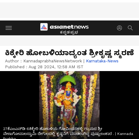
ಕನ್ನಡಪ್ರಭ
ಕಿಕ್ಕೇರಿ ಹೋಬಳಿಯಾದ್ಯಂತ ಶ್ರೀಕೃಷ್ಣ ಸ್ಮರಣೆ
Author :
KannadaprabhaNewsNetwork
|
Karnataka-News
Published :
Aug 28 2024, 12:58 AM IST
27ಕೆಎಂಎನ್‌ಡಿ-6ಕಿಕ್ಕೇರಿ ಹೋಬಳಿಯ ಗೋವಿಂದನಹಳ್ಳಿ ಗ್ರಾಮದ ಶ್ರೀ
ವೇಣುಗೋಪಾಲಸ್ವಾಮಿ ದೇಗುಲದಲ್ಲಿ ಕೃಷ್ಣನಿಗೆ ಮಾಡಲಾಗಿದ್ದ ಪುಷ್ಪಾಲಂಕಾರ . | Kannada
Prabha