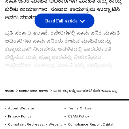
ಸಾರ್ವಜನಿಕ ಮಾಹಿತಿ ಅಧಿಕಾರಿಗಳಿಗೆ ಮಾಹಿತಿ ಹಕ್ಕು ಕಾಯ್ದೆ
ಕುರಿತು ಕಾರ್ಯಾಗಾರ, ಸಂವಾದ ಕಾರ್ಯಕ್ರಮ ಉದ್ಘಾಟಿಸಿ
ಅವರು ಮಾತನಾಡಿದರು.
Read Full Article
ಪ್ರತಿ ಸರ್ಕಾರಿ ಇಲಾಖೆ, ಕಚೇರಿಗಳಲ್ಲಿ ಸಾರ್ವಜನಿಕ ಮಾಹಿತಿ
ಅಧಿಕಾರಿಗಳು ಸಾರ್ವಜನಿಕರು ಕೇಳುವ ಮಾಹಿತಿಯನ್ನು
ಕಡ್ಡಾಯವಾಗಿ ನೀಡಬೇಕು. ಆಡಳಿತದಲ್ಲಿ ಪಾರದರ್ಶಕತೆ
ಹೆಚ್ಚಿಸುವ ಮತ್ತು ಭ್ರಷ್ಟಾಚಾರವನ್ನು ನಿಯಂತ್ರಿಸುವ
ಉದ್ದೇಶದಿಂದ ಸರ್ಕಾರವು ಮಾಹಿತಿ ಹಕ್ಕು ಕಾಯ್ದೆಯನ್ನು
ಜಾರಿಗೆ ತಂದಿದೆ. ಸಾರ್ವಜನಿಕರು ಕೇಳಿದ ಮಾಹಿತಿ ಬೇರೆ
ಇಲಾಖೆಗೆ ಸಂಬಂಧಿಸಿದ್ದಾಗಿದ್ದರೆ ವಿಷಯ ನಿರ್ವಾಹಕರು
LATEST VIDEOS
ಅಥವಾ ಅಧಿಕಾರಿಗಳು ವಿಳಂಬ ಮಾಡದೇ ತಕ್ಷಣವೇ ಆ
HOME
KARNATAKA-NEWS
ಮಾಹಿತಿ ಹಕ್ಕು ಕಾಯ್ದೆ ಸಾರ್ವಜನಿಕರಿಗೆ ದೊರೆತ ಕಾನೂನು ಬದ್ಧ ಅಧಿಕಾರ
ಅರ್ಜಿಯನ್ನು ಸಂಬಂಧಪಟ್ಟ ಸಾರ್ವಜನಿಕ ಮಾಹಿತಿ
ಪ್ರಾಧಿಕಾರಕ್ಕೆ ವರ್ಗಾವಣೆ ಮಾಡಬೇಕು ಎಂದರು.
About Website
Terms Of Use
Privacy Policy
CSAM Policy
ಬೆಂಗಳೂರು ಪೀಠದ ರಾಜ್ಯ ಮಾಹಿತಿ ಆಯುಕ್ತ ಕೆ.ಬದ್ರುದ್ದೀನ್
Complaint Redressal - Website
Compliance Report Digital
ಮಾತನಾಡಿ, ಈ ಕಾಯ್ದೆ ಅತ್ಯಂತ ಸರಳ ಕಾಯ್ದೆ. ಸರ್ಕಾರದ