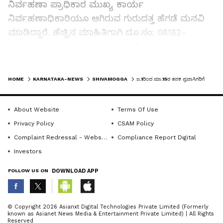
ನಿರ್ವಹಣಾ ಪ್ರಾಧಿಕಾರ ಮುಖ್ಯ ಕಾರ್ಯ
ನಿರ್ವಹಣಾಧಿಕಾರಿಯೂ ಆಗಿರುವ ಗುರುದತ್ತ ಹೆಗಡೆ ಮನವಿ
ಮಾಡಿದ್ದಾರೆ. ಹೆಚ್ಚಿನ ಮಾಹಿತಿಗಾಗಿ ದೂ.ಸಂ: 08182-
251444 ಅನ್ನು ಸಂಪರ್ಕಿಸಬಹುದಾಗಿದೆ.
LATEST VIDEOS
HOME
KARNATAKA-NEWS
SHIVAMOGGA
ಜ.1ರಿಂದ ಮಾ.15ರ ತನಕ ಪ್ರವಾಸಿಗರಿಗೆ ಜೋಗ್‌ ಫಾಲ್ಸ್‌ ವೀಕ್ಷಣೆಗೆ ತಾತ್ಕಾಲಿಕ ನಿರ್ಭಂದ
About Website
Terms Of Use
Privacy Policy
CSAM Policy
Complaint Redressal - Website
Compliance Report Digital
Investors
FOLLOW US ON
DOWNLOAD APP
ABOUT THE AUTHOR
© Copyright 2026 Asianxt Digital Technologies Private Limited (Formerly
known as Asianet News Media & Entertainment Private Limited) | All Rights
Nirupama ks
NK
Reserved