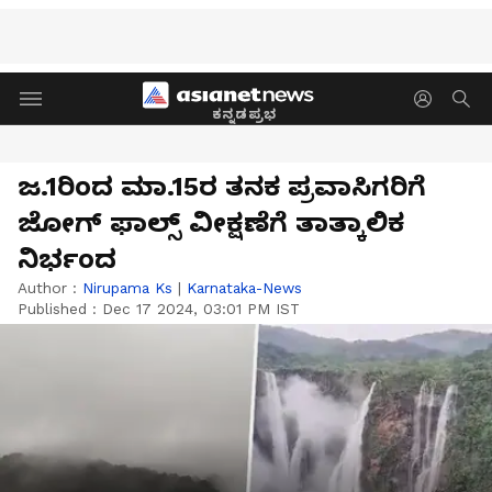
ಕನ್ನಡಪ್ರಭ
ಜ.1ರಿಂದ ಮಾ.15ರ ತನಕ ಪ್ರವಾಸಿಗರಿಗೆ
ಜೋಗ್‌ ಫಾಲ್ಸ್‌ ವೀಕ್ಷಣೆಗೆ ತಾತ್ಕಾಲಿಕ
ನಿರ್ಭಂದ
Author :
Nirupama Ks
|
Karnataka-News
Published :
Dec 17 2024, 03:01 PM IST