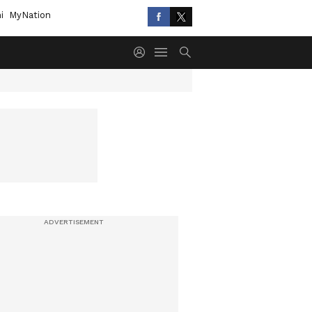
i
MyNation