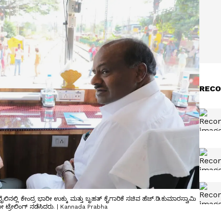
RECO
ಿನಲ್ಲಿ ಕೇಂದ್ರ ಭಾರೀ ಉಕ್ಕು ಮತ್ತು ಬೃಹತ್ ಕೈಗಾರಿಕೆ ಸಚಿವ ಹೆಚ್.ಡಿ.ಕುಮಾರಸ್ವಾಮಿ
ಡೋ ಟ್ರೇಲಿಂಗ್ ನಡೆಸಿದರು. | Kannada Prabha