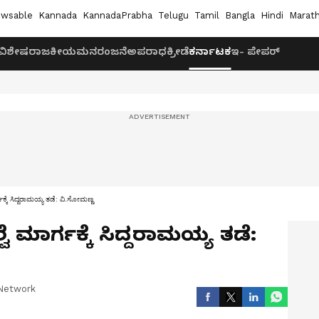
wsable
Kannada
KannadaPrabha
Telugu
Tamil
Bangla
Hindi
Marath
ವಿಶೇಷ
ರಾಜಕೀಯ
ಮನರಂಜನೆ
ಅಪರಾಧ
ಕ್ರೀಡೆ
ಕರ್ನಾಟಕ
ಇ- ಪೇಪರ್
ಕ್ಕೆ ಸಿದ್ದರಾಮಯ್ಯ ತಡೆ: ವಿ.ಸೋಮಣ್ಣ
ೆ ಮಾರ್ಗಕ್ಕೆ ಸಿದ್ದರಾಮಯ್ಯ ತಡೆ:
Network