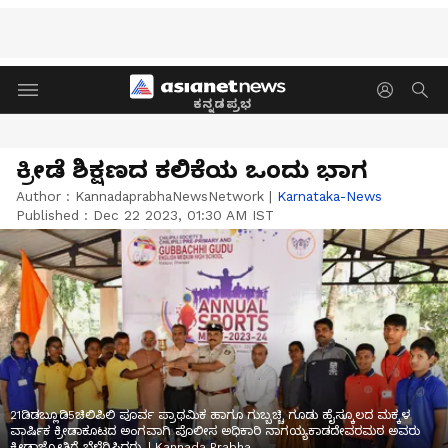
ಕನ್ನಡಪ್ರಭ
ಕ್ರೀಡೆ ಶಿಕ್ಷಣದ ಕಲಿಕೆಯ ಒಂದು ಭಾಗ
Author :
KannadaprabhaNewsNetwork
|
Karnataka-News
Published :
Dec 22 2023, 01:30 AM IST
21ಡಿಡಬ್ಲೂಡಿ5ಚಿಲಿಪಿಲಿ ಪೂರ್ವ ಪ್ರಾಥಮಿಕ ಹಾಗೂ ಗುಬ್ಬಚ್ಚಿ ಗೂಡು ಹೈಸ್ಕೂಲದ ಮಕ್ಕಳ
ವಾರ್ಷಿಕ ಕ್ರೀಡಾಕೂಟದ ಅಂಗವಾಗಿ ಪೊಲೀಸ ಅಧಿಕಾರಿ ನಾಗಯ್ಯಕಾಡದೇವರಮಠ ಅವರು
ಕ್ರೀಡಾಜ್ಯೋತಿಗೆ ಬೆಳೆಗಿಸಿದರು. | Kannada Prabha