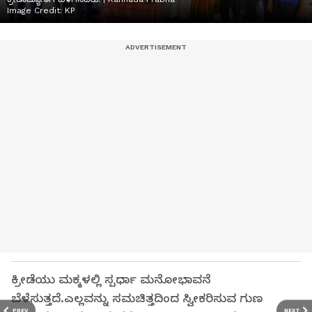
Image Credit:
KP
ಕ್ರೀಡೆಯು ಮಕ್ಕಳಲ್ಲಿ ಸ್ಪರ್ಧಾ ಮನೋಭಾವನೆ
ಬೆಳೆಸುತ್ತದೆ.ಎಲ್ಲವನ್ನು ಸಮಚಿತ್ತದಿಂದ ಸ್ವೀಕರಿಸುವ ಗುಣ
PREV
NEXT