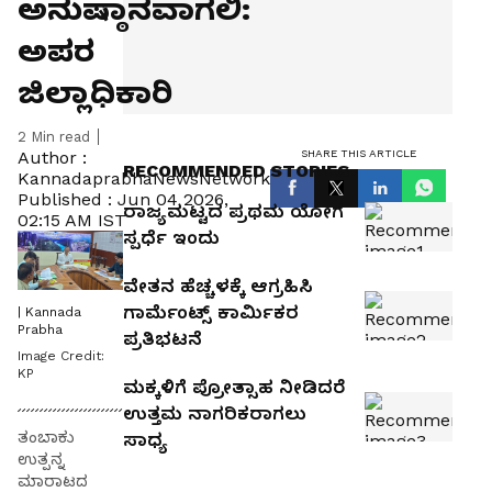
ಅನುಷ್ಠಾನವಾಗಲಿ:
ಅಪರ
ಜಿಲ್ಲಾಧಿಕಾರಿ
2
Min read
SHARE THIS ARTICLE
Author :
RECOMMENDED STORIES
KannadaprabhaNewsNetwork
Published :
Jun 04 2026,
ರಾಜ್ಯಮಟ್ಟದ ಪ್ರಥಮ ಯೋಗ
02:15 AM IST
ಸ್ಪರ್ಧೆ ಇಂದು
ವೇತನ ಹೆಚ್ಚಳಕ್ಕೆ ಆಗ್ರಹಿಸಿ
ಗಾರ್ಮೆಂಟ್ಸ್‌ ಕಾರ್ಮಿಕರ
| Kannada
Prabha
ಪ್ರತಿಭಟನೆ
Image Credit:
KP
ಮಕ್ಕಳಿಗೆ ಪ್ರೋತ್ಸಾಹ ನೀಡಿದರೆ
ಉತ್ತಮ ನಾಗರಿಕರಾಗಲು
ತಂಬಾಕು
ಸಾಧ್ಯ
ಉತ್ಪನ್ನ
ಮಾರಾಟದ