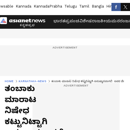
wsable
Kannada
KannadaPrabha
Telugu
Tamil
Bangla
Hindi
Marath
ಭಾರತ
ಪ್ರಪಂಚ
ವಿಶೇಷ
ರಾಜಕೀಯ
ಮನರಂಜನ
HOME
KARNATAKA-NEWS
ತಂಬಾಕು ಮಾರಾಟ ನಿಷೇಧ ಕಟ್ಟುನಿಟ್ಟಾಗಿ ಅನುಷ್ಠಾನವಾಗಲಿ: ಅಪರ ಜಿಲ್ಲಾಧಿಕ
ತಂಬಾಕು
ಮಾರಾಟ
ನಿಷೇಧ
ಕಟ್ಟುನಿಟ್ಟಾಗಿ