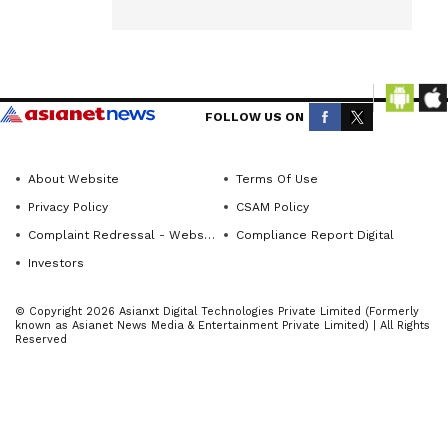
from
ಜಿಲ್ಲೆಯ
across
ಶೈಕ್ಷಣಿಕ
Karnataka
ಸಂಸ್ಥೆಗಳ
(ಕರ್ನಾಟಕ
ಅಕ್ಕಪಕ್ಕದಲ್ಲಿ
ನ್ಯೂಸ್)—
FOLLOW US ON
100 ಗಜಗಳ
breaking
ಒಳಗೆ
headlines,
About Website
Terms Of Use
ತಂಬಾಕು
politics,
Privacy Policy
CSAM Policy
local
ಮಾರಾಟ
Complaint Redressal - Website
Compliance Report Digital
developments,
ನಡೆಯದಂತೆ
Investors
crime
ಇನ್ನೂ ಹೆಚ್ಚಿನ
reports,
ಕಟ್ಟುನಿಟ್ಟಿನ
© Copyright 2026 Asianxt Digital Technologies Private Limited (Formerly
district
known as Asianet News Media & Entertainment Private Limited) | All Rights
ಕ್ರಮಗಳನ್ನು
Reserved
updates,
ಕೈಗೊಳುವಂತೆ
civic
ಹಾಗೂ
issues
ಕೋಟ್ಪಾ
and