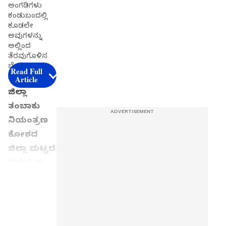
ಅಂಗಡಿಗಳು
ಕಂಡುಬಂದಲ್ಲಿ
ಕೂಡಲೇ
ಅವುಗಳನ್ನು
ಅಲ್ಲಿಂದ
ತೆರವುಗೊಳಿಸ
ಬೇಕು.
Read Full
Article
ಜಿಲ್ಲಾ
ತಂಬಾಕು
ನಿಯಂತ್ರಣ
ಕೋಶದ
ಜಿಲ್ಲಾ ಮಟ್ಟದ
ಸಮನ್ವಯ
ಸಮಿತಿ ಸಭೆ
ಕನ್ನಡಪ್ರಭ
Get the
ವಾರ್ತೆ
latest
ಕಾರವಾರ
news