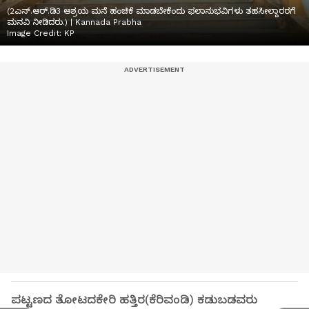
(2ಎನ್.ಆರ್.ಡಿ3 ಆಶ್ರಯ ಮನೆ ಹಂಚಿಕೆ ಮಾಡಬೇಕೆಂದು ಫಲಾನುಭವಿಗಳು ತಹಸೀಲ್ದಾರರಗೆ
ಮನವಿ ನೀಡಿದರು.) | Kannada Prabha
Image Credit:
KP
ಪಟ್ಟಣದ ತೋಟದಕೇರಿ ಹತ್ತಿರ(ಕೆರಿವಂಡಿ) ಕಡುಬಡವರು