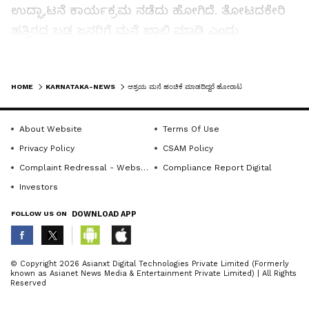
ಉದ್ಘಾಟನೆ ಕಾರ್ಯಕ್ರಮ ನಡೆದು ಹೋಗಿದೆ. ತೋಟದಕೇರಿ
ಹತ್ತಿರದ ಬಡ ಜನರಿಗೆ ಮನೆ ಖಾಲಿ ಮಾಡಿ ಎಂದು
ಹೈಕೋರ್ಟ್‌ನಿಂದ ನೋಟಿಸ್ ಜಾರಿಯಾಗಿದ್ದರಿಂದ ಜನರ
ಪರದಾಡುತ್ತಿದ್ದಾರೆ. ನಮ್ಮ ಮನವಿ ಸ್ವೀಕರಿಸಿ 15 ದಿನಗಳ
LATEST VIDEOS
HOME
KARNATAKA-NEWS
ಆಶ್ರಯ ಮನೆ ಹಂಚಿಕೆ ಮಾಡದಿದ್ದರೆ ಹೋರಾಟ
ಒಳಗಾಗಿ ಆಶ್ರಯ ಮನೆಹಂಚಿಕೆ ಮಾಡಬೇಕು. ವಿಳಂಬವಾದರೆ
ಮುಂದಿನ ದಿನಗಳಲ್ಲಿ ಮನೆಗಾಗಿ ಹೋರಾಟ ಮಾಡಲಾಗುವುದು
ಎಂದು ಎಚ್ಚರಿಕೆ ನೀಡಿದರು.
About Website
Terms Of Use
Privacy Policy
CSAM Policy
ಉಪತಹಸೀಲ್ದಾರ್ ಪರಶುರಾಮ ಕಲಾಲ ಮನವಿ
Complaint Redressal - Website
Compliance Report Digital
ಸ್ವೀಕರಿಸಿದರು. ಈ ಸಂದರ್ಭದಲ್ಲಿ ರೇಣವ್ವ ಜ್ಯಾಲಿಹಾಳ,
Investors
ಬೀಬಿಜಾನ್ ಮುದಕವಿ, ರಾಜಬಿ ಬಸಾಪುರ, ರೇಣುಕಾ
FOLLOW US ON
DOWNLOAD APP
ಲೋಕೂರ, ರುಕ್ಕಿಣಿ ಡೆಂಬೆ, ರಾಜು ಡೆಂಬೆ, ರಿಜಿಯಾಬೇಗಂ
ಗೋರಿಮನಿ, ಮಮತಾಜ್ ಗೋರಿಮನಿ, ಶಂಕ್ರವ್ವ ಹೊನ್ನಿಕೊಳ್ಳಿ,
ABOUT THE AUTHOR
ಬಸವ್ವ ಕೊಪ್ಪದ, ಸದ್ದಾಂ ಲಾಡಖಾನ, ಚಂದ್ರು ಚವ್ಹಾಣ, ರತ್ನಾ
© Copyright 2026 Asianxt Digital Technologies Private Limited (Formerly
known as Asianet News Media & Entertainment Private Limited) | All Rights
KannadaprabhaNewsNetwork
ಪೂಜಾರ, ಮಹಾದೇವಿ ಕಾಳೆ, ಜೋರಂ, ಮಾಬುಸಾಬ
K
Reserved
ಮಹೇಶಿ ಮೇಲಿನಮನಿ, ನೇತ್ರಾವತಿ ನೇಕಾರ, ರಮಜಾನಸಾಬ