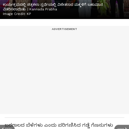
ಕಾರ್ಯಕ್ರಮದಲ್ಲಿ ಚಿತ್ರಕಲಾ ಸ್ಪರ್ಧೆಯಲ್ಲಿ ವಿಜೇತರಾದ ಮಕ್ಕಳಿಗೆ ಬಹುಮಾನ
ವಿತರಿಸಲಾಯಿತು. | Kannada Prabha
Image Credit:
KP
ಬರಗಾಲದ ಬೆಳೆಗಳು ಎಂದು ಪರಿಗಣಿಸಿದ ಗಡ್ಡೆ ಗೆಣಸುಗಳು