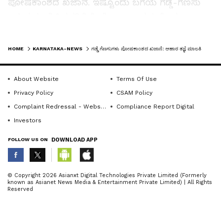
ಪೋಷಕಾಂಶದ ಖಜಾನೆ. ಇಷ್ಟೊಂದು ಬಗೆಯ ಗಡ್ಡೆ-ಗೆಣಸು
ಇರುವುದು ಹೆಚ್ಚಿನವರಿಗೆ ಗೊತ್ತೆ ಇಲ್ಲ. ಇಂತಹ ಮೇಳ
ಆಯೋಜಿಸುವ ಮೂಲಕ, ಗ್ರಾಹಕರಲ್ಲಿ ಮರೆತು ಹೋದ
LATEST VIDEOS
ಆಹಾರಗಳ ಬಗ್ಗೆ ಜಾಗೃತಿ ಮೂಡಿಸುತ್ತಿರುವುದು ಶ್ಲಾಘನೀಯ
HOME
KARNATAKA-NEWS
ಗಡ್ಡೆ ಗೆಣಸುಗಳು ಪೋಷಕಾಂಶದ ಖಜಾನೆ: ಆಹಾರ ತಜ್ಞೆ ಮಾಲತಿ ಹೆಗಡೆ
ಎಂದರು.
About Website
Terms Of Use
ಅಧ್ಯಕ್ಷತೆ ವಹಿಸಿದ್ದ ರೋಟರಿ‌ ಕ್ಲಬ್ ಅಧ್ಯಕ್ಷ ಬಾಪುಗೌಡ
Privacy Policy
CSAM Policy
ಬಿರಾದಾರ ಮಾತನಾಡಿ, ಗಡ್ಡೆ-ಗೆಣಸುಗಳ ಮಹತ್ವದ ಬಗ್ಗೆ
Complaint Redressal - Website
Compliance Report Digital
ಮಕ್ಕಳಲ್ಲಿ ಅರಿವು ಮೂಡಿಸಲು ಚಿತ್ರಕಲಾ ಸ್ಪರ್ಧೆ
Investors
ಏರ್ಪಡಿಸಲಾಗಿತ್ತು. ಇದು ಮಕ್ಕಳಿಗಷ್ಟೇ ಅಲ್ಲದೆ ಅವರ
ಪೋಷಕರಿಗೂ ಕೂಡ ಕಲಿಕೆಯಾಗಿದೆ. ಗಡ್ಡೆ ಗೆಣಸುಗಳು ನಮ್ಮ
FOLLOW US ON
DOWNLOAD APP
ದಿನನಿತ್ಯದ ಅಡುಗೆಯ ಭಾಗವಾಗಬೇಕು ಎಂದರು.
ABOUT THE AUTHOR
© Copyright 2026 Asianxt Digital Technologies Private Limited (Formerly
known as Asianet News Media & Entertainment Private Limited) | All Rights
KannadaprabhaNewsNetwork
K
Reserved
ರೋಟರಿ ಕ್ಲಬ್‌ ಕಾರ್ಯದರ್ಶಿ ಎ.ವಿ. ಸಂಕನೂರ
ಮಾತನಾಡಿದರು. ಚಿತ್ರಕಲಾ ಸ್ಪರ್ಧೆಯ ತೀರ್ಪುಗಾರರಾದ