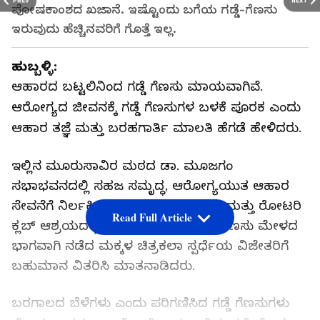
PREV
NEXT
ಪೋಷಕಾಂಶದ ಖಜಾನೆ. ಇಷ್ಟೊಂದು ಬಗೆಯ ಗಡ್ಡೆ-ಗೆಣಸು
ಇರುವುದು ಹೆಚ್ಚಿನವರಿಗೆ ಗೊತ್ತೆ ಇಲ್ಲ.
ಹುಬ್ಬಳ್ಳಿ:
ಆಹಾರದ ಬಟ್ಟಲಿನಿಂದ ಗಡ್ಡೆ ಗೆಣಸು ಮಾಯವಾಗಿವೆ.
ಆರೋಗ್ಯದ ಜೀವನಕ್ಕೆ ಗಡ್ಡೆ ಗೆಣಸುಗಳ ಬಳಕೆ ಪೂರಕ ಎಂದು
ಆಹಾರ ತಜ್ಞೆ ಮತ್ತು ಬರಹಗಾರ್ತಿ‌ ಮಾಲತಿ ಹೆಗಡೆ ಹೇಳಿದರು.
ಇಲ್ಲಿನ ಮೂರುಸಾವಿರ ಮಠದ ಡಾ. ಮೂಜಗಂ
ಸಭಾಭವನದಲ್ಲಿ‌ ಸಹಜ ಸಮೃದ್ಧ, ಆರೋಗ್ಯಯುತ ಆಹಾರ
ಸೇವನೆಗೆ ನಿರ್ಲಕ್ಷಿತ ಬೆಳೆ ಮತ್ತು ಉತ್ಪನ್ನಗಳು ಮತ್ತು ರೋಟರಿ
Read Full Article
ಕ್ಲಬ್ ಆಶ್ರಯದಲ್ಲಿ ಭಾನುವಾರ ನಡೆದ ಗಡ್ಡೆ ಗೆಣಸು ಮೇಳದ
ಭಾಗವಾಗಿ ನಡೆದ ಮಕ್ಕಳ ಚಿತ್ರಕಲಾ ಸ್ಪರ್ಧೆಯ ವಿಜೇತರಿಗೆ
ಬಹುಮಾನ ವಿತರಿಸಿ ಮಾತನಾಡಿದರು.
ಬರಗಾಲದ ಬೆಳೆಗಳು ಎಂದು ಪರಿಗಣಿಸಿದ ಗಡ್ಡೆ ಗೆಣಸುಗಳು