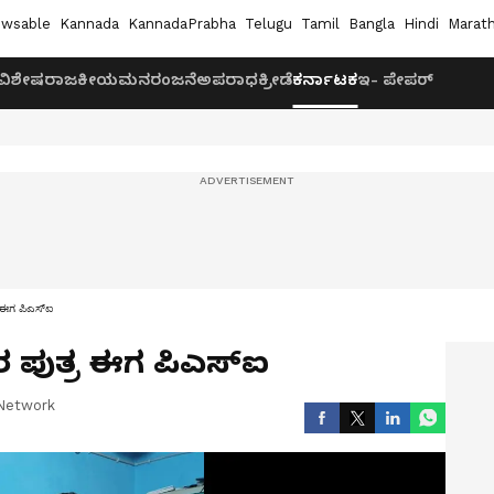
wsable
Kannada
KannadaPrabha
Telugu
Tamil
Bangla
Hindi
Marath
ವಿಶೇಷ
ರಾಜಕೀಯ
ಮನರಂಜನೆ
ಅಪರಾಧ
ಕ್ರೀಡೆ
ಕರ್ನಾಟಕ
ಇ- ಪೇಪರ್
ಈಗ ಪಿಎಸ್‌ಐ
ಪುತ್ರ ಈಗ ಪಿಎಸ್‌ಐ
Network