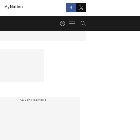
i
MyNation