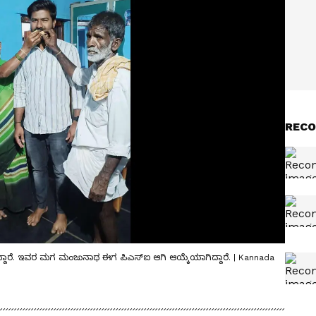
RECO
ತಿದ್ದಾರೆ. ಇವರ ಮಗ ಮಂಜುನಾಥ ಈಗ ಪಿಎಸ್ಐ ಆಗಿ ಆಯ್ಕೆಯಾಗಿದ್ದಾರೆ. | Kannada