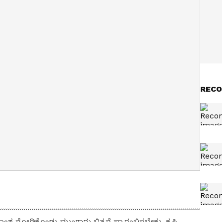
RECO
ೇವಾಂಶ ನೋಡಿಕೊಂಡು ಮುಂಗಾರು ಬಿತ್ತನೆ ಪ್ರಾರಂಭಿಸಬೇಕು. ಕೃಷಿ