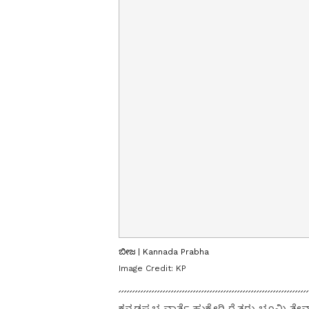
ಬೀಜ | Kannada Prabha
Image Credit:
KP
ಕನ್ನಡಪ್ರಭ ವಾರ್ತೆ ಹುಕ್ಕೇರಿ ರೈತರು ಭೂಮಿ ತ