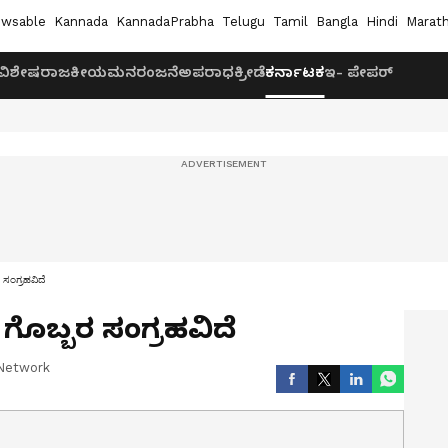
wsable
Kannada
KannadaPrabha
Telugu
Tamil
Bangla
Hindi
Marath
ವಿಶೇಷ
ರಾಜಕೀಯ
ಮನರಂಜನೆ
ಅಪರಾಧ
ಕ್ರೀಡೆ
ಕರ್ನಾಟಕ
ಇ- ಪೇಪರ್
ಸಂಗ್ರಹವಿದೆ
ಗೊಬ್ಬರ ಸಂಗ್ರಹವಿದೆ
Network