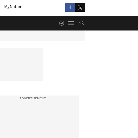
i
MyNation