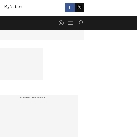
i
MyNation