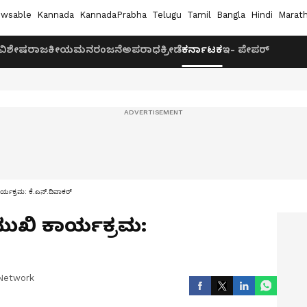
wsable
Kannada
KannadaPrabha
Telugu
Tamil
Bangla
Hindi
Marath
ವಿಶೇಷ
ರಾಜಕೀಯ
ಮನರಂಜನೆ
ಅಪರಾಧ
ಕ್ರೀಡೆ
ಕರ್ನಾಟಕ
ಇ- ಪೇಪರ್
್ಯಕ್ರಮ: ಕೆ.ಎನ್.ದಿವಾಕರ್
ುಖಿ ಕಾರ್ಯಕ್ರಮ:
Network