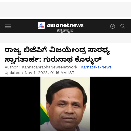
ಕನ್ನಡಪ್ರಭ
ರಾಜ್ಯ ಬಿಜೆಪಿಗೆ ವಿಜಯೇಂದ್ರ ಸಾರಥ್ಯ
ಸ್ವಾಗತಾರ್ಹ: ಗುರುನಾಥ ಕೊಳ್ಳುರ್
Author :
KannadaprabhaNewsNetwork
|
Karnataka-News
Updated :
Nov 11 2023, 01:16 AM IST