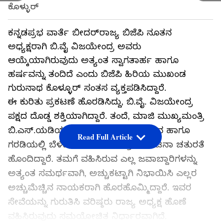
ಕೊಳ್ಳುರ್
ಕನ್ನಡಪ್ರಭ ವಾರ್ತೆ ಬೀದರ್‌ರಾಜ್ಯ ಬಿಜೆಪಿ ನೂತನ
ಅಧ್ಯಕ್ಷರಾಗಿ ಬಿ.ವೈ ವಿಜಯೇಂದ್ರ ಅವರು
ಆಯ್ಕೆಯಾಗಿರುವುದು ಅತ್ಯಂತ ಸ್ವಾಗತಾರ್ಹ ಹಾಗೂ
ಹರ್ಷವನ್ನು ತಂದಿದೆ ಎಂದು ಬಿಜೆಪಿ ಹಿರಿಯ ಮುಖಂಡ
ಗುರುನಾಥ ಕೊಳ್ಳೂರ್ ಸಂತಸ ವ್ಯಕ್ತಪಡಿಸಿದ್ದಾರೆ.
ಈ ಕುರಿತು ಪ್ರಕಟಣೆ ಹೊರಡಿಸಿದ್ದು, ಬಿ.ವೈ. ವಿಜಯೇಂದ್ರ
ಪಕ್ಷದ ದೊಡ್ಡ ಶಕ್ತಿಯಾಗಿದ್ದಾರೆ. ತಂದೆ, ಮಾಜಿ ಮುಖ್ಯಮಂತ್ರಿ
ಬಿ.ಎಸ್.ಯಡಿಯೂರಪ್ಪ ಅವರ ಮಾರ್ಗದರ್ಶನ ಹಾಗೂ
Read Full Article
ಗರಡಿಯಲ್ಲಿ ಬೆಳೆದಿರುವ ವಿಜಯೇಂದ್ರ ಸಂಘಟನಾ ಚತುರತೆ
ಹೊಂದಿದ್ದಾರೆ. ತಮಗೆ ವಹಿಸಿರುವ ಎಲ್ಲ ಜವಾಬ್ದಾರಿಗಳನ್ನು
ಅತ್ಯಂತ ಸಮರ್ಥವಾಗಿ, ಅಚ್ಚುಕಟ್ಟಾಗಿ ನಿಭಾಯಿಸಿ ಎಲ್ಲರ
ಅಚ್ಚುಮೆಚ್ಚಿನ ನಾಯಕರಾಗಿ ಹೊರಹೊಮ್ಮಿದ್ದಾರೆ. ಇವರ
ಸೇವೆಯನ್ನು ಗುರುತಿಸಿ ವರಿಷ್ಠರು ರಾಜ್ಯ ಅಧ್ಯಕ್ಷ ಹೊಣೆ
ವಹಿಸಿರುವುದು ಸಮಯೋಚಿತ ನಿರ್ಧಾರವಾಗಿದೆ.