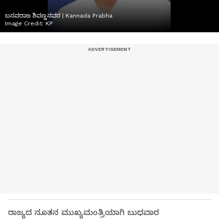
ಬಸವರಾಜ ಶಿವಣ್ಣನವರ | Kannada Prabha
Image Credit:
KP
ರಾಜ್ಯದ ನೂತನ ಮುಖ್ಯಮಂತ್ರಿಯಾಗಿ ಬುಧವಾರ