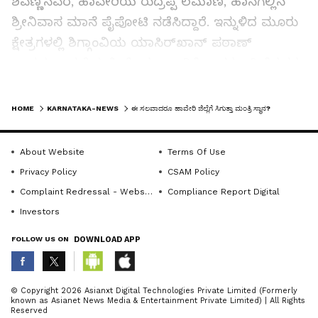
ಶಿವಣ್ಣನವರ, ಹಾವೇರಿಯ ರುದ್ರಪ್ಪ ಲಮಾಣಿ, ಹಾನಗಲ್ಲಿನ
ಶ್ರೀನಿವಾಸ ಮಾನೆ ಪೈಪೋಟಿ ನಡೆಸಿದ್ದಾರೆ. ಇನ್ನುಳಿದ ಮೂರು
ಕ್ಷೇತ್ರಗಳಲ್ಲಿ ಶಿಗ್ಗಾಂವಿಯ ಯಾಸಿರ್‌ಖಾನ್ ಪಠಾಣ್
ಉಪಚುನಾವಣೆಯಲ್ಲಿ ಮೊದಲ ಬಾರಿಗೆ ಶಾಸಕರಾಗಿ ಗೆದ್ದವರು.
ಪ್ರಕಾಶ ಕೋಳಿವಾಡ ಕೂಡ ಮೊದಲ ಬಾರಿಗೆ
LATEST VIDEOS
ಶಾಸಕರಾದವರು. ಹಿರೇಕೆರೂರಿನ ಯು.ಬಿ. ಬಣಕಾರ ಕಳೆದ
HOME
KARNATAKA-NEWS
ಈ ಸಲವಾದರೂ ಹಾವೇರಿ ಜಿಲ್ಲೆಗೆ ಸಿಗುತ್ತಾ ಮಂತ್ರಿ ಸ್ಥಾನ?
ಚುನಾವಣೆಯಲ್ಲಿ ಕಾಂಗ್ರೆಸ್‌ಗೆ ಬಂದು ಗೆದ್ದವರು. ಹೊಸಬರಿಗೆ
ಸಂಪುಟದಲ್ಲಿ ಅವಕಾಶ ನೀಡಿದರೆ ಈ ಮೂವರು ಪರಿಗಣನೆಗೆ
About Website
Terms Of Use
ಬರಲಿದ್ದಾರೆ. ಆ ಸಾಧ್ಯತೆ ಕಡಿಮೆ ಇರುವುದರಿಂದ ಮಂತ್ರಿ
Privacy Policy
CSAM Policy
ಸ್ಥಾನಕ್ಕೆ ಈ ಮೂವರು ಅಷ್ಟೇನೂ ಪ್ರಯತ್ನ ನಡೆಸಿಲ್ಲ. ಆದರೆ,
Complaint Redressal - Website
Compliance Report Digital
ಮೂವರು ಹಿರಿಯ ಶಾಸಕರು ದೆಹಲಿ, ಬೆಂಗಳೂರು
Investors
ಅಲೆಯುತ್ತಲೇ ಇದ್ದು, ಹೇಗಾದರೂ ಸಂಪುಟ ಸೇರಬೇಕು ಎಂಬ
FOLLOW US ON
DOWNLOAD APP
ಪ್ರಯತ್ನದಲ್ಲಿದ್ದಾರೆ.
ABOUT THE AUTHOR
ಎಲ್ಲ ಕ್ಷೇತ್ರಗಳಲ್ಲಿ ಕೈ ಶಾಸಕರು:
ಶಿಗ್ಗಾಂವಿ ಉಪಚುನಾವಣೆ
© Copyright 2026 Asianxt Digital Technologies Private Limited (Formerly
known as Asianet News Media & Entertainment Private Limited) | All Rights
ಗೆಲುವು ಸೇರಿದಂತೆ ಎಲ್ಲ ವಿಧಾನಸಭಾ ಕ್ಷೇತ್ರಗಳಲ್ಲಿ ಕಾಂಗ್ರೆಸ್‌
KannadaprabhaNewsNetwork
K
Reserved