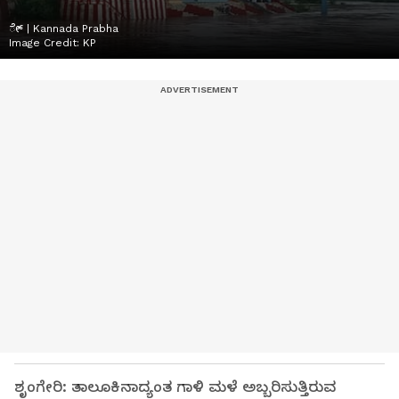
ೇ್ | Kannada Prabha
Image Credit:
KP
ಶೃಂಗೇರಿ: ತಾಲೂಕಿನಾದ್ಯಂತ ಗಾಳಿ ಮಳೆ ಅಬ್ಬರಿಸುತ್ತಿರುವ