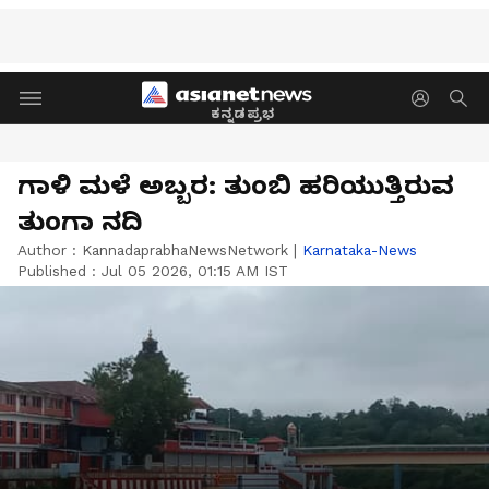
ಕನ್ನಡಪ್ರಭ
ಗಾಳಿ ಮಳೆ ಅಬ್ಬರ: ತುಂಬಿ ಹರಿಯುತ್ತಿರುವ
ತುಂಗಾ ನದಿ
Author :
KannadaprabhaNewsNetwork
|
Karnataka-News
Published :
Jul 05 2026, 01:15 AM IST