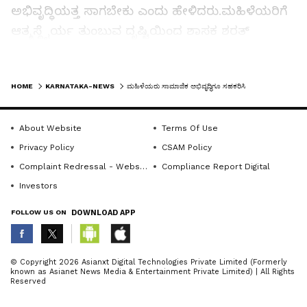
ಅಭಿವೃದ್ಧಿಯತ್ತ ಸಾಗಬೇಕು ಎಂದು ಹೇಳಿದರು.ಮಹಿಳೆಯರಿಗೆ
ಆತ್ಮಸ್ಥೈರ್ಯ ತುಂಬುವ ದೃಷ್ಟಿಯಿಂದ ಶಾಸಕ ಶರತ್
ಬಚ್ಚೇಗೌಡರ ಸೂಚನೆಯಂತೆ ಪ್ರತಿ ಗ್ರಾಪಂ ಮಟ್ಟದಲ್ಲಿ
ಮಹಿಳಾ ಕ್ರೀಡಾಕೂಟಗಳನ್ನು ಆಯೋಜಿಸಿ ಉತ್ತೇಜನ
LATEST VIDEOS
HOME
KARNATAKA-NEWS
ಮಹಿಳೆಯರು ಸಾಮಾಜಿಕ ಅಭಿವೃದ್ಧಿಗೂ ಸಹಕರಿಸಿ
ನೀಡಲಾಗುತ್ತಿದೆ. ಪುರುಷರು ಕೂಡ ಮಹಿಳೆಯರ
ಮನಸ್ಥಿತಿಯನ್ನು ಅರಿತುಕೊಂಡು ಅವರ ಏಳಿಗೆಗೆ
ಸಹಕರಿಸಬೇಕು. ಪ್ರಸ್ತುತ ಕಾಲಘಟ್ಟದಲ್ಲಿ ಹೆಣ್ಣು ಪುರುಷರಷ್ಟೇ
About Website
Terms Of Use
Privacy Policy
CSAM Policy
ಸರಿಸಮಾನವಾಗಿ ಸಮಾಜದ ಎಲ್ಲಾ ರಂಗಗಳಲ್ಲೂ
Complaint Redressal - Website
Compliance Report Digital
ದುಡಿಯುತ್ತಿದ್ದಾರೆ. ಸಾಮಾಜಿಕವಾಗಿ, ಆರ್ಥಿಕವಾಗಿ ಮತ್ತಷ್ಟು
Investors
ಮುನ್ನೆಲೆಗೆ ಮಹಿಳೆಯರು ಬರಬೇಕೆನ್ನುವುದು ನಮ್ಮ
ಆಶಯವಾಗಿದೆ ಎಂದು ತಿಳಿಸಿದರು.
FOLLOW US ON
DOWNLOAD APP
ಗ್ರಾಪಂ ಅಭಿವೃದ್ಧಿ ಅಧಿಕಾರಿ ಸುಂದರ್ ಮಾತನಾಡಿ, ಮಹಿಳಾ
ABOUT THE AUTHOR
© Copyright 2026 Asianxt Digital Technologies Private Limited (Formerly
ಗ್ರಾಮ ಸಭೆಯನ್ನು ಗ್ರಾಪಂ ಮಟ್ಟದಲ್ಲಿ ಆಯೋಜಿಸಿ
known as Asianet News Media & Entertainment Private Limited) | All Rights
KannadaprabhaNewsNetwork
K
Reserved
ಮಹಿಳೆಯರ ಕುಂದುಕೊರತೆಗಳನ್ನು ಆಲಿಸುವುದು ಸರ್ಕಾರದ
ಉದ್ದೇಶ. ಆದರೆ ಹೊಸಕೋಟೆ ಕ್ಷೇತ್ರದಲ್ಲಿ ಶಾಸಕ ಶರತ್