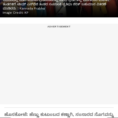
ಆವರಣದಲ್ಲಿ ನಡೆದ ಮಹಿಳಾ ಕ್ರೀಡಾಕೂಟದಲ್ಲಿ ವಿವಿಧ ಕ್ರೀಡೆಗಳಲ್ಲಿ ವಿಜೇತರಾದ ಮಹಿಳಾ
ತಂಡಗಳಿಗೆ ಟೀಮ್ ಎಸ್‌ಬಿಜಿ ತಂಡದ ಸಂಚಾಲಕಿ ಪ್ರತಿಭಾ ಶರತ್ ಬಹುಮಾನ ವಿತರಣೆ
ಮಾಡಿದರು. | Kannada Prabha
Image Credit:
KP
ಹೊಸಕೋಟೆ: ಹೆಣ್ಣು ಕುಟುಂಬದ ಕಣ್ಣಾಗಿ, ಸಂಸಾರದ ನೊಗವನ್ನು