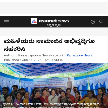
ಕನ್ನಡಪ್ರಭ
ಮಹಿಳೆಯರು ಸಾಮಾಜಿಕ ಅಭಿವೃದ್ಧಿಗೂ
ಸಹಕರಿಸಿ
Author :
KannadaprabhaNewsNetwork
|
Karnataka-News
Published :
Jun 15 2026, 02:30 AM IST
ಫೋಟೋ : 14 ಹೆಚ್‌ಎಸ್‌ಕೆ 1 ಮತ್ತು ೨21: ಹೊಸಕೋಟೆ ತಾಲ್ಲೂಕಿನ ದೊಡ್ಡನಲ್ಲಾಳ ಗ್ರಾಪಂ