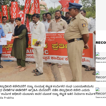
RECO
ಜಿಲ್ಲಾಧಿಕಾರಿ ಕಚೇರಿವರೆಗೆ ರಾಜ್ಯ ಸಂಯುಕ್ತ ಕಟ್ಟಡ ಕಾರ್ಮಿಕರ ಸಂಘ (ಎಐಯುಟಿಯುಸಿ)
ಿಧ ಬೇಡಿಕೆಗಳ ಈಡೇರಿಕೆಗೆ ಆಗ್ರಹಿಸಿ ಮೆರವಣಿಗೆ ನಡೆಸಿ ಜಿಲ್ಲಾಧಿಕಾರಿ ಕಚೇರಿ ಎದುರು
ೂಕ ಕಾರ್ಮಿಕ ಅಧಿಕಾರಿ ಮಂಜುಳಾ ಅವರ ಮೂಲಕ ರಾಜ್ಯ ಕಟ್ಟಡ ಇತರ ನಿರ್ಮಾಣ ಕಾರ್ಮಿಕ
ada Prabha