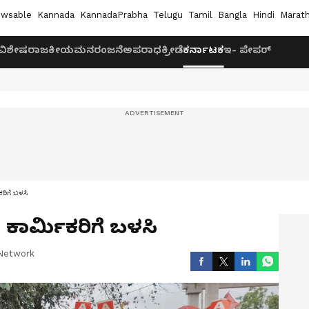
wsable
Kannada
KannadaPrabha
Telugu
Tamil
Bangla
Hindi
Marath
ವಿಶೇಷ
ರಾಜಕೀಯ
ಮನರಂಜನೆ
ಅಪರಾಧ
ಕ್ರೀಡೆ
ಕರ್ನಾಟಕ
ಇ- ಪೇಪರ್
ಕರಿಗೆ ಬಳಸಿ
 ಕಾರ್ಮಿಕರಿಗೆ ಬಳಸಿ
Network