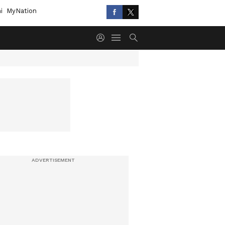
i
MyNation