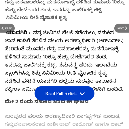
ಗಸ್ತು ವನಪಾಲಕರನ್ನು ಮನಸೋಇಚ್ಛೆ ಥಳಿಸಿದ ಸುಮಾರು 10ಕ್ಕೂ
ಹೆಚ್ಚು ಬೇಟೆಗಾರರ ತಂಡ, ಇವರನ್ನು ಜಾಲಿಗಿಡಕ್ಕೆ ಕಟ್ಟಿ
ಸಿನಿಮೀಯ ರೀತಿ ಪೈಶಾಚಿಕ ಕೃತ್ಯ
PREV
NEXT
ಯಾದಗಿರಿ :
ವನ್ಯಜೀವಿಗಳ ಬೇಟೆ ತಡೆಯಲು, ನಸುಕಿನ
ಜಾವ ಕಾಡಿಗೆ ತೆರಳಿದ ವಲಯ ಅರಣ್ಯಾಧಿಕಾರಿ (ಆರ್‌ಎಫ್‌ಒ)
ಸೇರಿದಂತೆ ಮೂವರು ಗಸ್ತು ವನಪಾಲಕರನ್ನು ಮನಸೋಇಚ್ಛೆ
ಥಳಿಸಿದ ಸುಮಾರು 10ಕ್ಕೂ ಹೆಚ್ಚು ಬೇಟೆಗಾರರ ತಂಡ,
ಇವರನ್ನು ಜಾಲಿಗಿಡಕ್ಕೆ ಕಟ್ಟಿ, ಸಮವಸ್ತ್ರ ಹರಿದು, ಇಲಾಖೆಯ
ಸ್ಟಾರ್‌ಗಳನ್ನು ಕಿತ್ತು ಸಿನಿಮೀಯ ರೀತಿ ಪೈಶಾಚಿಕ ಕೃತ್ಯ
ನಡೆಸಿದ ಘಟನೆ ಯಾದಗಿರಿ ಜಿಲ್ಲೆಯ ಸುರಪುರ ತಾಲೂಕಿನ
ಕಕ್ಕೇರಾ ಸಮೀಪ ನಡೆದಿರುವ ಬಗ್ಗೆ ತಡವಾಗಿ ಬೆಳಕಿಗೆ ಬಂದಿದೆ.
Read Full Article
ಮೇ 2 ರಂದು ನಸುಕಿನ ಜಾವ ಈ ಘಟನೆ
ಸುರಪುರದ ವಲಯ ಅರಣ್ಯಾಧಿಕಾರಿ ಬಾಗಪ್ಪಗೌಡ ಸುಂಬಡ,
ಗಸ್ತುವನಪಾಲಕರಾದ ಕಾಶೀನಾಥ್‌ ರಾಠೋಡ್‌ ಹಾಗೂ ಲಾಲ್‌