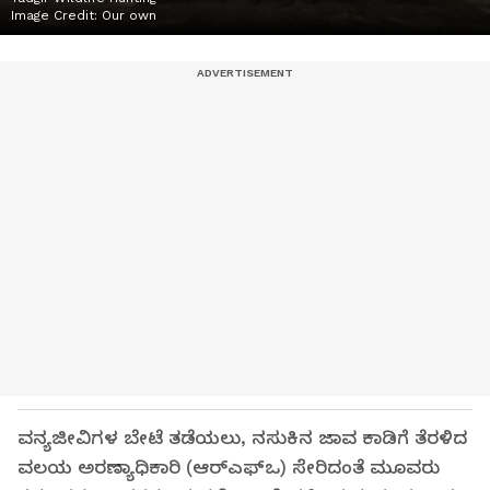
Image Credit:
Our own
ವನ್ಯಜೀವಿಗಳ ಬೇಟೆ ತಡೆಯಲು, ನಸುಕಿನ ಜಾವ ಕಾಡಿಗೆ ತೆರಳಿದ
ವಲಯ ಅರಣ್ಯಾಧಿಕಾರಿ (ಆರ್‌ಎಫ್‌ಒ) ಸೇರಿದಂತೆ ಮೂವರು