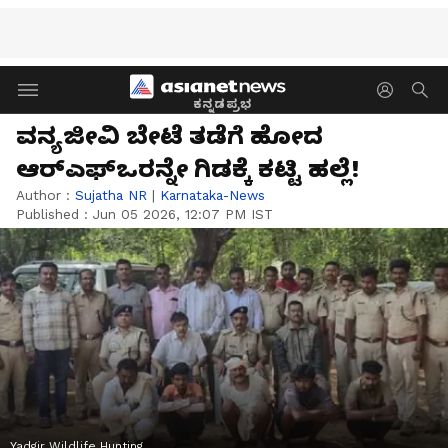
ಕನ್ನಡಪ್ರಭ
ವನ್ಯಜೀವಿ ಬೇಟೆ ತಡೆಗೆ ಹೋದ
ಆರ್‌ಎಫ್‌ಒರನ್ನೇ ಗಿಡಕ್ಕೆ ಕಟ್ಟಿ ಹಲ್ಲೆ!
Author :
Sujatha NR
|
Karnataka-News
Published :
Jun 05 2026, 12:07 PM IST
Yadgir Wildlife Hunting