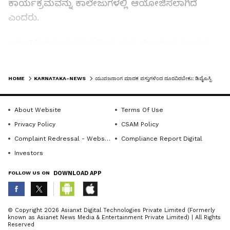
ಕಾರ್ಯಕ್ರಮವನ್ನು ಕಾಲೇಜುಗಳಲ್ಲಿ ಆಯೋಜಿಸಲಾಗಿದೆ
ಎಂದರು.
ಇತ್ತೀಚೆಗೆ ಚಿಕ್ಕ ವಯಸ್ಸಿನಲ್ಲೇ ಮಕ್ಕಳು ಹೆಚ್ಚಾಗಿ ದುಶ್ಚಟಗಳ
ದಾಸರಾಗುತ್ತಿದ್ದಾರೆ. ಆರಂಭದಲ್ಲಿ ಮಕ್ಕಳಿಗೆ ಇದು ಖುಷಿ
LATEST VIDEOS
ಕೊಡುತ್ತದೆ ಎಂದು ನಂಬಿದ್ದಾರೆ. ಆದರೆ, ಭವಿಷ್ಯದಲ್ಲಿ ಅವರನ್ನು
HOME
KARNATAKA-NEWS
ಯುವಜನಾಂಗ ಮಾದಕ ವಸ್ತುಗಳಿಂದ ದೂರವಿರಬೇಕು: ಡಿವೈಎಸ್ಪಿ ಯಶವಂತ್
ದೊಡ್ಡ ಅನಾಹುತಗಳಿಗೆ ದೂಡುತ್ತದೆ ಎಂದು ಎಚ್ಚರಿಕೆ
ನೀಡಿದರು.
About Website
Terms Of Use
Privacy Policy
CSAM Policy
ಮಾದಕ ವಸ್ತುಗಳಿಗೆ ದಾಸರಾಗುತ್ತಿರುವ ಯುವಕರು, ಮಕ್ಕಳ
Complaint Redressal - Website
Compliance Report Digital
ಭವಿಷ್ಯ ಹಾಳಾಗುವ ಜೊತೆಗೆ ಅವರ ಕುಟುಂಬದ ಮೇಲೆ
Investors
ದುಷ್ಪರಿಣಾಮ ಬೀಳುತ್ತಿದೆ. ಈ ಬಗ್ಗೆ ಶಾಲಾ ಕಾಲೇಜುಗಳಲ್ಲಿ
ಅರಿವು ಮೂಡಿಸಿದರೆ ದುಶ್ಚಟಗಳಿಗೆ ಬಲಿಯಾಗುವುದನ್ನು
FOLLOW US ON
DOWNLOAD APP
ತಪ್ಪಿಸಬಹುದು ಎಂದರು.
ABOUT THE AUTHOR
© Copyright 2026 Asianxt Digital Technologies Private Limited (Formerly
known as Asianet News Media & Entertainment Private Limited) | All Rights
KannadaprabhaNewsNetwork
K
Reserved
ಮಾದಕ ವ್ಯಸನಗಳಲ್ಲಿ ತೊಡಗಿರುವವರ ಬಗ್ಗೆ ತಿಳಿದರೆ