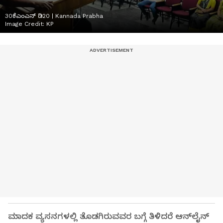
30ಕೆಎಂಎನ್ ಡಿ20 | Kannada Prabha
Image Credit:
KP
ಮಾದಕ ವ್ಯಸನಗಳಲ್ಲಿ ತೊಡಗಿರುವವರ ಬಗ್ಗೆ ತಿಳಿದರೆ ಆನ್‌ಲೈನ್