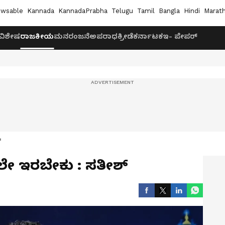
wsable
Kannada
KannadaPrabha
Telugu
Tamil
Bangla
Hindi
Marath
ವಿಶೇಷ
ರಾಜಕೀಯ
ಮನರಂಜನೆ
ಅಪರಾಧ
ಕ್ರೀಡೆ
ಕರ್ನಾಟಕ
ಇ- ಪೇಪರ್
‌
ಲೇ ಇರಬೇಕು : ಸತೀಶ್‌