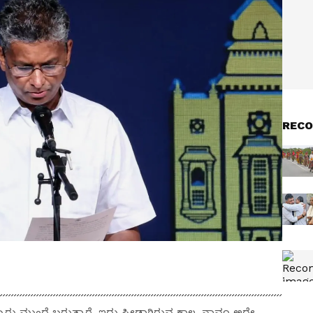
RECO
ೊಬ್ಬರು ಮುಂದೆ ಬರುತ್ತಾರೆ. ಇದು ಸ್ಪೀಡಾಗಿರುವ ಕಾಲ, ನಾವೂ ಅದೇ