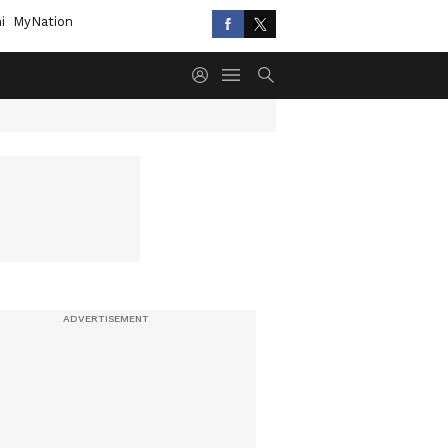
i
MyNation