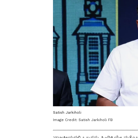
Satish Jarkiholi
Image Credit:
Satish Jarkiholi FB
‘ರಾಜಕೀಯದಲ್ಲಿ ಒಬ್ಬರನ್ನು ಹಿಂದಿಕ್ಕಿಯೇ ಮತ್ತ