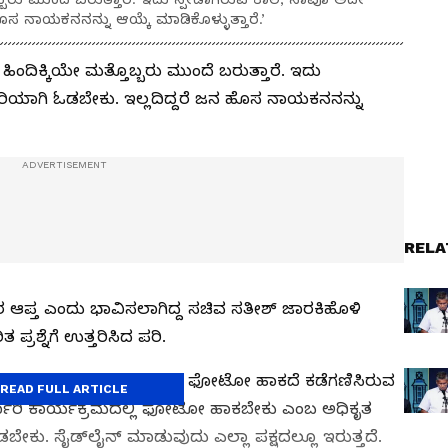
ಹೊಸ ನಾಯಕನನನ್ನು ಆಯ್ಕೆ ಮಾಡಿಕೊಳ್ಳುತ್ತಾರೆ.’
 ಹಿಂದಿಕ್ಕಿಯೇ ಮತ್ತೊಬ್ಬರು ಮುಂದೆ ಬರುತ್ತಾರೆ. ಇದು
ಸರಿಯಾಗಿ ಓಡಬೇಕು. ಇಲ್ಲದಿದ್ದರೆ ಜನ ಹೊಸ ನಾಯಕನನನ್ನು
RELA
 ಆಪ್ತ ಎಂದು ಭಾವಿಸಲಾಗಿದ್ದ ಸಚಿವ ಸತೀಶ್‌ ಜಾರಕಿಹೊಳಿ
ರಶ್ನೆಗೆ ಉತ್ತರಿಸಿದ ಪರಿ.
ಯಮಂತ್ರಿ ಸಿದ್ದರಾಮಯ್ಯ ಅವರ ಫೋಟೋ ಹಾಕದೆ ಕಡೆಗಣಿಸಿರುವ
READ FULL ARTICLE
 ‘ಸರ್ಕಾರಿ ಕಾರ್ಯಕ್ರಮದಲ್ಲಿ ಫೋಟೋ ಹಾಕಬೇಕು ಎಂಬ ಅಧಿಕೃತ
ೊಡಬೇಕು. ಸೈಡ್‌ಲೈನ್‌ ಮಾಡುವುದು ಎಲ್ಲಾ ಪಕ್ಷದಲ್ಲೂ ಇರುತ್ತದೆ.