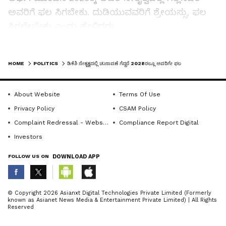
ಅವರಿಗೆ ಫಲ ಸಿಗಬೇಕು. ದುಡಿಯುವವರಿಗೆ ಶ್ರೇಯಸ್ಸು, ಫಲ
ಸಿಗಲೇಬೇಕು ಎಂದು ಹೇಳಿದರು.
LATEST VIDEOS
HOME
POLITICS
ಡಿಕೆಶಿ ನೇತೃತ್ವದಲ್ಲಿ ಚುನಾವಣೆ ಗೆದ್ದರೆ 2028ರಲ್ಲೂ ಅವರಿಗೇ ಫಲ ಸಿಗ್ಲಿ: ಸತೀಶ್‌
Related Articles
About Website
Terms Of Use
ಅಂಬಿಕಾ ವಿದ್ಯಾಲಯ ಸಿಬಿಎಸ್‌ಇ ಸಂಸ್ಥೆಯಲ್ಲಿ
ವಿದ್ಯಾರ್ಥಿ ಚುನಾವಣೆ
Privacy Policy
CSAM Policy
Complaint Redressal - Website
Compliance Report Digital
ರಾಜ್ಯಸಭೆಗೆ ಅವಿರೋಧ, ಪರಿಷತ್ತಿಗೆ ಚುನಾವಣೆ
Investors
FOLLOW US ON
DOWNLOAD APP
ABOUT THE AUTHOR
© Copyright 2026 Asianxt Digital Technologies Private Limited (Formerly
known as Asianet News Media & Entertainment Private Limited) | All Rights
Sujatha NR
SN
Reserved