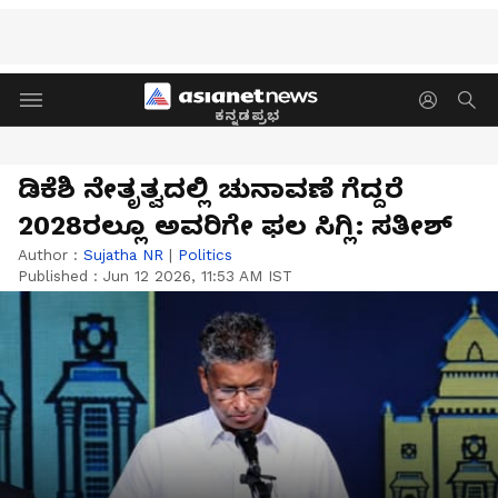
ಕನ್ನಡಪ್ರಭ
ಡಿಕೆಶಿ ನೇತೃತ್ವದಲ್ಲಿ ಚುನಾವಣೆ ಗೆದ್ದರೆ
2028ರಲ್ಲೂ ಅವರಿಗೇ ಫಲ ಸಿಗ್ಲಿ: ಸತೀಶ್‌
Author :
Sujatha NR
|
Politics
Published :
Jun 12 2026, 11:53 AM IST