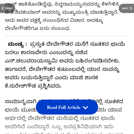
ಪ್ಲಾನ್ ಹಾಕಿಕೊಂಡಿದ್ದೆವು. ಸಿದ್ದರಾಮಯ್ಯನವರನ್ನು ಕೆಳಗಿಳಿಸಿ
PREV
NEXT
ಡಿ.ಕೆ.ಶಿವಕುಮಾರ್ ಅವರನ್ನು ಮುಖ್ಯಮಂತ್ರಿ ಮಾಡುತ್ತಿದ್ದಾರೆ.
ಅದು ಅವರ ಪಕ್ಷಕ್ಕೆ ಸಂಬಂಧಿಸಿದ ವಿಚಾರ. ಅದಕ್ಕೂ
ದೇವೇಗೌಡರಿಗೂ ಏನು ಸಂಬಂಧ.
ಮಂಡ್ಯ :
ಪ್ರಸ್ತುತ ದೇವೇಗೌಡರ ಮನೆಗೆ ಸೂತಕದ ಛಾಯೆ
ಬರಲು ಕಾರಣವೇನು ಎಂಬುದನ್ನು ಸಚಿವ
ಎನ್.ಚಲುವರಾಯಸ್ವಾಮಿ ಅವರು ಬಹಿರಂಗಪಡಿಸಬೇಕು.
ಹಾಗಾದರೆ, ದೇವೇಗೌಡರ ಕುಟುಂಬದಲ್ಲಿ ಯಾರ ಸಾವನ್ನು
ಅವರು ಬಯಸುತ್ತಿದ್ದಾರೆ ಎಂದು ಮಾಜಿ ಶಾಸಕ
ಕೆ.ಸುರೇಶ್‌ಗೌಡ ಪ್ರಶ್ನಿಸಿದರು.
ಸಾಮಾನ್ಯವಾಗಿ ಹಲವು ಕಾರಣಗಳಿಗೆ ಮನೆಗಳಲ್ಲಿ ಸೂತಕದ
Read Full Article
ಛಾಯೆ ಮೂಡುತ್ತದೆ. ಚಲುವರಾಯಸ್ವಾಮಿ ಅವರು ಯಾವ
ಅರ್ಥದಲ್ಲಿ ದೇವೇಗೌಡರ ಮನೆಯಲ್ಲಿ ಸೂತಕದ ಛಾಯೆ
ಆವರಿಸಿದೆ ಎಂದಿದ್ದಾರೆ. ಒಬ್ಬ ಜನಪ್ರತಿನಿಧಿಯಾಗಿ ಇದು