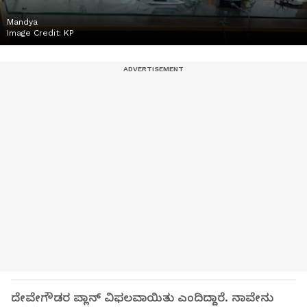
Mandya
Image Credit:
KP
ದೇವೇಗೌಡರ ಪ್ಲಾನ್ ವಿಫಲವಾಯಿತು ಎಂದಿದ್ದಾರೆ. ನಾವೇನು