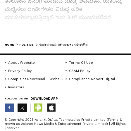
ತಾಲೂಕಿನ ಜನರಿಗೆ ಮಾಡುವ ದೊಡ್ಡ ಅವಮಾನ. ಯಾರನ್ನು
ಮೆಚ್ಚಿಸಲು ದೇವೇಗೌಡರ ವಿರುದ್ಧ ಹರಿತ
ಮಾತುಗಳನ್ನಾಡುತ್ತಿದ್ದಾರೆ. ಇದು ಹೀಗೆ ಮುಂದುವರೆದರೆ
ಚುನಾವಣೆಯಲ್ಲಿ ಜನರೇ ತಕ್ಕ ಪಾಠ ಕಲಿಸುತ್ತಾರೆ ಎಂದು
ಸೋಮವಾರ ಸುದ್ದಿಗೋಷ್ಠಿಯಲ್ಲಿ ಎಚ್ಚರಿಕೆ ನೀಡಿದರು.
LATEST VIDEOS
HOME
POLITICS
ಸೂತಕದ ಛಾಯೆ ಏಕೆ ಬಂತು? : ಸುರೇಶ್‌ಗೌಡ
ದೇವೇಗೌಡರ ಪ್ಲಾನ್ ವಿಫಲವಾಯಿತು
About Website
Terms Of Use
ದೇವೇಗೌಡರ ಪ್ಲಾನ್ ವಿಫಲವಾಯಿತು ಎಂದಿದ್ದಾರೆ. ನಾವೇನು
Privacy Policy
CSAM Policy
ಪ್ಲಾನ್ ಹಾಕಿಕೊಂಡಿದ್ದೆವು. ಸಿದ್ದರಾಮಯ್ಯನವರನ್ನು ಕೆಳಗಿಳಿಸಿ
Complaint Redressal - Website
Compliance Report Digital
ಡಿ.ಕೆ.ಶಿವಕುಮಾರ್ ಅವರನ್ನು ಮುಖ್ಯಮಂತ್ರಿ ಮಾಡುತ್ತಿದ್ದಾರೆ.
Investors
ಅದು ಅವರ ಪಕ್ಷಕ್ಕೆ ಸಂಬಂಧಿಸಿದ ವಿಚಾರ. ಅದಕ್ಕೂ
FOLLOW US ON
DOWNLOAD APP
ದೇವೇಗೌಡರಿಗೂ ಏನು ಸಂಬಂಧ. ದೇವೇಗೌಡರ
ಕುಟುಂಬವನ್ನು ತೆಗಳಿದರಷ್ಟೇ ತಮ್ಮನ್ನು ಡಿ.ಕೆ.ಶಿವಕುಮಾರ್
ಸಚಿವ ಸಂಪುಟಕ್ಕೆ ತೆಗೆದುಕೊಳ್ಳಬಹುದು ಎಂದು
ABOUT THE AUTHOR
© Copyright 2026 Asianxt Digital Technologies Private Limited (Formerly
known as Asianet News Media & Entertainment Private Limited) | All Rights
ಚಲುವರಾಯಸ್ವಾಮಿ ಭಾವಿಸಿದಂತಿದೆ ಎಂದು ಟೀಕಿಸಿದರು.
KannadaprabhaNewsNetwork
K
Reserved