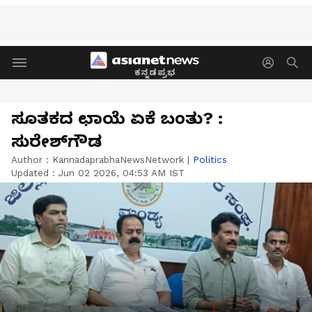
ಕನ್ನಡಪ್ರಭ
ಸೂತಕದ ಛಾಯೆ ಏಕೆ ಬಂತು? :
ಸುರೇಶ್‌ಗೌಡ
Author :
KannadaprabhaNewsNetwork
|
Politics
Updated :
Jun 02 2026, 04:53 AM IST