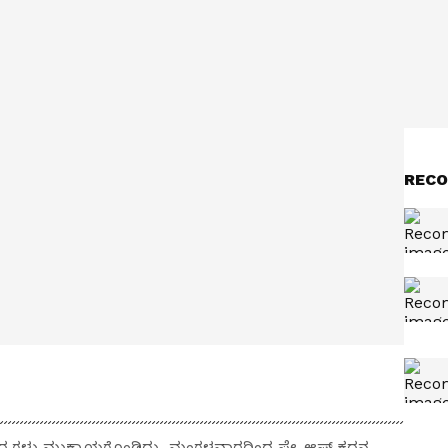
RECO
ದ್ಯಗಳು ಮುಕ್ತಾಯಗೊಂಡಿದ್ದು, ಮಂಗಳವಾರದಿಂದ ಪ್ಲೇ-ಆಫ್‌ ಕದನ