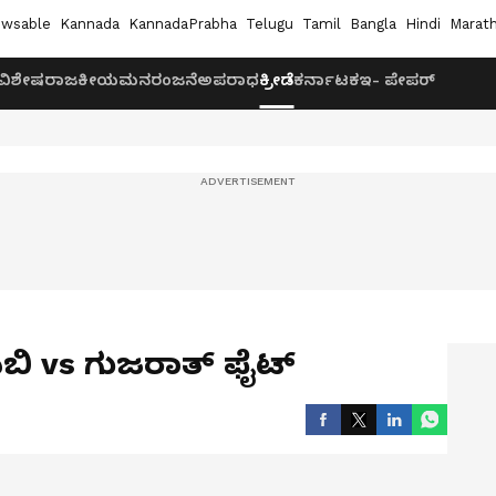
wsable
Kannada
KannadaPrabha
Telugu
Tamil
Bangla
Hindi
Marath
ವಿಶೇಷ
ರಾಜಕೀಯ
ಮನರಂಜನೆ
ಅಪರಾಧ
ಕ್ರೀಡೆ
ಕರ್ನಾಟಕ
ಇ- ಪೇಪರ್
‌ಸಿಬಿ vs ಗುಜರಾತ್ ಫೈಟ್