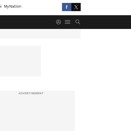
i
MyNation