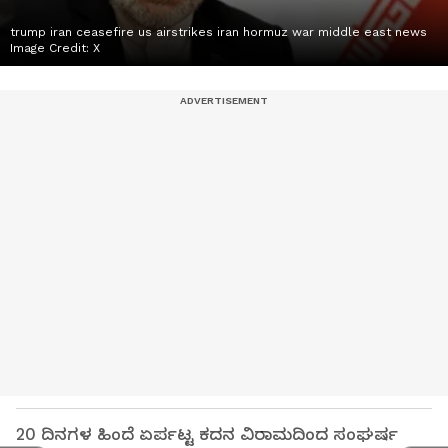
trump iran ceasefire us airstrikes iran hormuz war middle east news
Image Credit:
X
20 ದಿನಗಳ ಹಿಂದೆ ಏರ್ಪಟ್ಟ ಕದನ ವಿರಾಮದಿಂದ ಸಂಘರ್ಷ