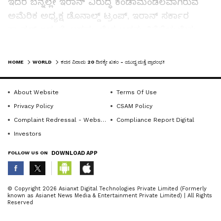
ಇದರ ಬೆನ್ನಲ್ಲೇ ಇರಾನ್‌ ವಿರುದ್ಧ ಕೆಂಡಾಮಂಡಲವಾಗಿರುವ
ಅಮೆರಿಕ ಅಧ್ಯಕ್ಷ ಡೊನಾಲ್ಡ್‌ ಟ್ರಂಪ್‌, ಇರಾನ್‌ ಸರ್ಕಾರ
ಕ್ಯಾನ್ಸರ್‌ ಇದ್ದಂತೆ. ಆದಷ್ಟು ಬೇಗ ಅದನ್ನು ಕಿತ್ತೆಸೆಯಬೇಕು.
ಇನ್ನು ಕದನ ವಿರಾಮ ಮುಂದುವರಿಸುವುದರಲ್ಲಿ ಯಾವುದೇ
LATEST VIDEOS
ಅರ್ಥ ಇಲ್ಲ. ನಾವು ಅವರ ಮೇಲೆ ಗುರುವಾರ ಮತ್ತಷ್ಟು ದಾಳಿ
HOME
WORLD
ಕದನ ವಿರಾಮ 20 ದಿನಕ್ಕೇ ಖತಂ - ಯುದ್ಧ ಮತ್ತೆ ಪ್ರಾರಂಭ!
ನಡೆಸಲಿದ್ದೇವೆ. ಅದು ನಾಗರಿಕ ಮೂಲಸೌಕರ್ಯಗಳ ಮೇಲೆ
ಆಗಿರಲಿದೆ. ಜೊತೆಗೆ ಭಾರೀ ತೈಲ ಸಂಪತ್ತು ಹೊಂದಿರುವ
About Website
Terms Of Use
ಖಾರ್ಗ್‌ ದ್ವೀಪವನ್ನು ವಶಪಡಿಸಿಕೊಳ್ಳಲಿದ್ದೇವೆ ಎಂದು ಎಚ್ಚರಿಕೆ
Privacy Policy
CSAM Policy
ನೀಡಿದ್ದಾರೆ. ಜೊತೆಗೆ ಇರಾನ್‌ಗೆ ತೈಲ ಮಾರಾಟಕ್ಕೆ ನೀಡಲಾಗಿದ್ದ
Complaint Redressal - Website
Compliance Report Digital
ಅನುಮತಿಯನ್ನು ಹಿಂದಕ್ಕೆ ಪಡೆದಿರುವುದಾಗಿ ಘೋಷಿಸಿದ್ದಾರೆ.
Investors
FOLLOW US ON
DOWNLOAD APP
ಇದರ ಬೆನ್ನಲ್ಲೇ ಜಾಗತಿಕ ಮಾರುಕಟ್ಟೆಯಲ್ಲಿ ಕಚ್ಚಾತೈಲ ಭಾರೀ
ಏರಿಕೆ ಕಂಡಿದ್ದರೆ, ಜಗತ್ತಿನ ಹಲವು ಷೇರುಪೇಟೆಗಳು ಭಾರೀ
ABOUT THE AUTHOR
© Copyright 2026 Asianxt Digital Technologies Private Limited (Formerly
ಕುಸಿತ ಕಂಡಿವೆ.
known as Asianet News Media & Entertainment Private Limited) | All Rights
Sujatha NR
SN
Reserved