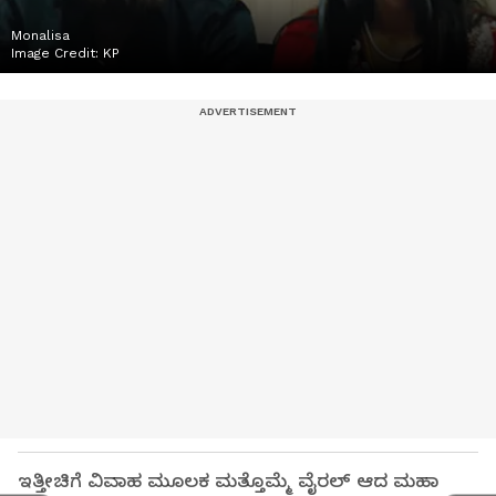
Monalisa
Image Credit:
KP
ಇತ್ತೀಚಿಗೆ ವಿವಾಹ ಮೂಲಕ ಮತ್ತೊಮ್ಮೆ ವೈರಲ್‌ ಆದ ಮಹಾ