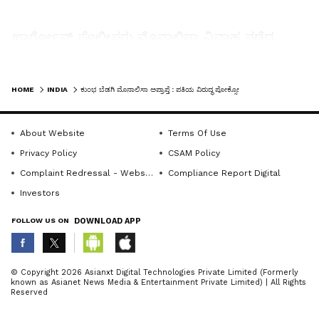
ಖಾರ್ಗೋನ್‌ ಪೊಲೀಸರು ಮೊನಾಲಿಸಾ ವಿವಾಹ ನಡೆದ
ಕೇರಳದ ನೈನಾರ್ ದೇವ ದೇವಾಲಯದಲ್ಲಿ ತನಿಖೆ ನಡೆಸಿದ
ನಂತರ ವಿವಾಹದಲ್ಲಿ ವಂಚನೆಯಾಗಿರುವುದು ಪತ್ತೆಯಾಗಿದೆ.
LATEST VIDEOS
HOME
INDIA
ಕುಂಭ ಬೆಡಗಿ ಮೊನಾಲಿಸಾ ಅಪ್ರಾಪ್ತೆ : ಪತಿಯ ವಿರುದ್ಧ ಪೋಕ್ಸೋ ಕೇಸ್‌ ದಾಖಲು
Related Articles
About Website
Terms Of Use
Privacy Policy
CSAM Policy
Complaint Redressal - Website
Compliance Report Digital
ಮುಸ್ಲಿಂ ಹುಡುಗನ ಜತೆ ರುದ್ರಾಕ್ಷಿ ಹುಡುಗಿ ಮೊನಾಲಿಸಾ
ಮದುವೆ!
Investors
ಮೊನಾಲಿಸಾ ವರ್ಣಚಿತ್ರ ಒಳಗೊಂಡಿರುವ ಪ್ಯಾರಿಸ್‌
FOLLOW US ON
DOWNLOAD APP
ಮ್ಯೂಸಿಯಂನಲ್ಲಿ 7 ನಿಮಿಷದ ಗ್ರೇಟ್‌ ರಾಬರಿ!
ABOUT THE AUTHOR
© Copyright 2026 Asianxt Digital Technologies Private Limited (Formerly
known as Asianet News Media & Entertainment Private Limited) | All Rights
KannadaprabhaNewsNetwork
K
Reserved