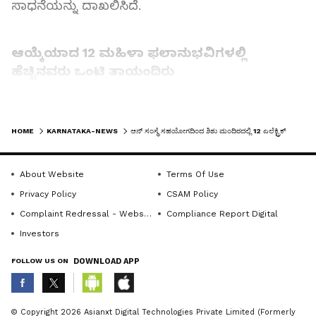
ಸಾಧನೆಯನ್ನು ದಾಖಲಿಸಿದೆ.
ಆಯ್ಕೆಯಾದ 12 ಮಹಿಳಾ ಫಲಾನುಭವಿಗಳಲ್ಲಿ
ಹೆಚ್ಚಿನವರು ಒಂಟಿ ತಾಯಂದಿರು
ಕೆ.ಆರ್. ಪುರಂ ಹಾಗೂ ಪೂರ್ವ ಬೆಂಗಳೂರಿನ ವಿವಿಧ
LATEST VIDEOS
ಪ್ರದೇಶಗಳಿಂದ ಆಯ್ಕೆಯಾದ 12 ಮಹಿಳಾ ಫಲಾನುಭವಿಗಳಲ್ಲಿ
HOME
KARNATAKA-NEWS
ಆನ್ ಸಂಸ್ಥೆ ಸಹಯೋಗದಿಂದ ಶಿಶು ಮಂದಿರದಲ್ಲಿ 12 ಎಲೆಕ್ಟ್ರಿಕ್ ಆಟೋರಿಕ್ಷಾಗಳನ್ನು ಹಸ್ತಾಂತರ
ಹೆಚ್ಚಿನವರು ಒಂಟಿ ತಾಯಂದಿರು ಮತ್ತು ವಿಧವೆಯರಾಗಿದ್ದಾರೆ.
ವಾಹನ ಹಸ್ತಾಂತರಕ್ಕೂ ಮುನ್ನ ಅವರು ಚಾಲನಾ ಕೌಶಲ್ಯ,
About Website
Terms Of Use
ರಸ್ತೆ ಸುರಕ್ಷತೆ ಹಾಗೂ ವಾಹನ ನಿರ್ವಹಣೆಗೆ ಸಂಬಂಧಿಸಿದ
Privacy Policy
CSAM Policy
ವಿಶೇಷ ತರಬೇತಿಯನ್ನು ಯಶಸ್ವಿಯಾಗಿ ಪೂರ್ಣಗೊಳಿಸಿದ್ದಾರೆ.
Complaint Redressal - Website
Compliance Report Digital
ಈ ಯೋಜನೆಯು ಅವರ ಜೀವನದಲ್ಲಿ ಹೊಸ ಅವಕಾಶಗಳ
Investors
ಬಾಗಿಲು ತೆರೆಯುವ ಜೊತೆಗೆ, ಆರ್ಥಿಕ ಸ್ವಾವಲಂಬನೆ ಮತ್ತು
FOLLOW US ON
DOWNLOAD APP
ದೀರ್ಘಕಾಲೀನ ಭದ್ರತೆಗೆ ಭದ್ರ ಅಡಿಪಾಯವನ್ನು ಒದಗಿಸಲಿದೆ.
ABOUT THE AUTHOR
© Copyright 2026 Asianxt Digital Technologies Private Limited (Formerly