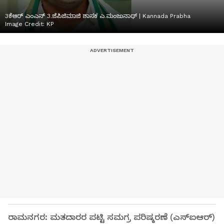
3ಕೆಆರ್ ಎಂಎನ್ 3.ಜೆಪಿಜಿಮಾಜಿ ಶಾಸಕ ಎ.ಮಂಜುನಾಥ್ | Kannada Prabha
Image Credit:
KP
ರಾಮನಗರ: ಮತದಾರರ ಪಟ್ಟಿ ಸಮಗ್ರ ಪರಿಷ್ಕರಣೆ (ಎಸ್‌ಐಆರ್)