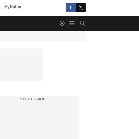
i
MyNation