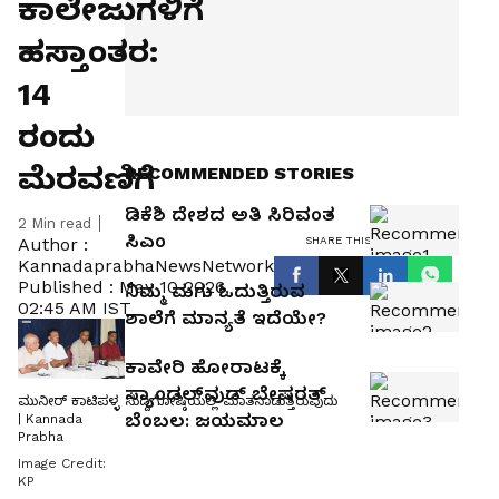
ಕಾಲೇಜುಗಳಿಗೆ
ಹಸ್ತಾಂತರ:
14
ರಂದು
ಮೆರವಣಿಗೆ
RECOMMENDED STORIES
ಡಿಕೆಶಿ ದೇಶದ ಅತಿ ಸಿರಿವಂತ
2
Min read
ಸಿಎಂ
SHARE THIS ARTICLE
Author :
KannadaprabhaNewsNetwork
Published :
May 10 2026,
ನಿಮ್ಮ ಮಗು ಓದುತ್ತಿರುವ
02:45 AM IST
ಶಾಲೆಗೆ ಮಾನ್ಯತೆ ಇದೆಯೇ?
ಕಾವೇರಿ ಹೋರಾಟಕ್ಕೆ
ಸ್ಯಾಂಡಲ್‌ವುಡ್‌ ಬೇಷರತ್
ಮುನೀರ್‌ ಕಾಟಿಪಳ್ಳ ಸುದ್ದಿಗೋಷ್ಠಿಯಲ್ಲಿ ಮಾತನಾಡುತ್ತಿರುವುದು
ಬೆಂಬಲ: ಜಯಮಾಲ
| Kannada
Prabha
Image Credit:
KP