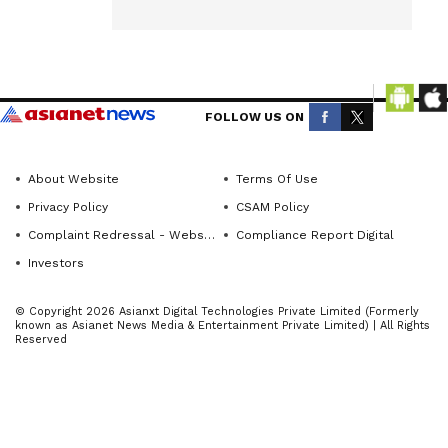
ದನ್ನು ಸಿಪಿಐಎಂ
Get the
ದಕ್ಷಿಣ ಕನ್ನಡ
ಜಿಲ್ಲಾ ಸಮಿತಿ
latest
ತೀವ್ರವಾಗಿ
news
ವಿರೋಧಿಸಿದೆ.
from
FOLLOW US ON
across
ಮಂಗಳೂರು:
Karnataka
ರಾಜ್ಯದ
About Website
Terms Of Use
(ಕರ್ನಾಟಕ
ಪ್ರಾಥಮಿಕ
Privacy Policy
CSAM Policy
ನ್ಯೂಸ್)—
ಆರೋಗ್ಯ
breaking
Complaint Redressal - Website
Compliance Report Digital
ಕೇಂದ್ರಗಳ
headlines,
Investors
ಸಹಿತ ಎಲ್ಲ
politics,
ಹಂತದ
© Copyright 2026 Asianxt Digital Technologies Private Limited (Formerly
local
known as Asianet News Media & Entertainment Private Limited) | All Rights
ಸರ್ಕಾರಿ
developments,
Reserved
crime
ಆಸ್ಪತ್ರೆಗಳನ್ನು
reports,
ಖಾಸಗಿ
district
ಮೆಡಿಕಲ್
updates,