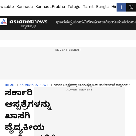
wsable
Kannada
KannadaPrabha
Telugu
Tamil
Bangla
Hindi
Marath
ಭಾರತ
ಪ್ರಪಂಚ
ವಿಶೇಷ
ರಾಜಕೀಯ
ಮನರಂಜನ
HOME
KARNATAKA-NEWS
ಸರ್ಕಾರಿ ಆಸ್ಪತ್ರೆಗಳನ್ನು ಖಾಸಗಿ ವೈದ್ಯಕೀಯ ಕಾಲೇಜುಗಳಿಗೆ ಹಸ್ತಾಂತರ: 14 
ಸರ್ಕಾರಿ
ಆಸ್ಪತ್ರೆಗಳನ್ನು
ಖಾಸಗಿ
ವೈದ್ಯಕೀಯ