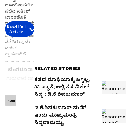
ಲೋಕೋಪಯೋಗಿ
ಸಚಿವ ಸತೀಶ್‌
ಜಾರಕಿಹೊಳಿ
ಮುಖಾಮುಖಿಯಾ
Read Full
ಗಿದ್ದು, ಇಬ್ಬರೂ
Article
ಪ್ರತ್ಯೇಕ ಮಾತುಕತೆ
ನಡೆಸಿರುವುದು
ಚರ್ಚೆಗೆ
ಗ್ರಾಸವಾಗಿದೆ.
RELATED STORIES
ಬೆಂಗಳೂರು :
ಗುರುವಾರ ರಾತ್ರಿ
ಕಸದ ಮಾಫಿಯಾಕ್ಕೆ ಜಗ್ಗಲ್ಲ,
ವಿವಾಹವೊಂದರ
33 ಪ್ಯಾಕೇಜಲ್ಲಿ ಕಸ ವಿಲೇಗೆ
ಸಿದ್ಧ : ಡಿ.ಕೆ.ಶಿವಕುಮಾರ್‌
ಕ್ಕೆ ತೆರಳಿದ್ದ
Kannada
Get the
ಉಪಮುಖ್ಯಮಂ
ಡಿ.ಕೆ.ಶಿವಕುಮಾರ್‌ ಮನೆಗೆ
latest
ತ್ರಿ
ಇಂದು ಮುಖ್ಯಮಂತ್ರಿ
news
ಡಿ.ಕೆ.ಶಿವಕುಮಾ
ಸಿದ್ದರಾಮಯ್ಯ
from
ರ್‌ ಮತ್ತು
across