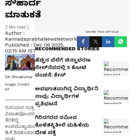
ಸೌಹಾರ್ದ
ಮಾತುಕತೆ
2
Min read
SHARE THIS ARTICLE
Author :
KannadaprabhaNewsNetwork
Published :
Dec 06 2025,
RECOMMENDED STORIES
02:15 AM IST
ಹೆಚ್ಚಿನ ಬೆಲೆಗೆ ಚಿನ್ನಾಭರಣ
ಸೇಲ್‌ನೆಪದಲ್ಲಿ 5 ಕೋಟಿ
ವಂಚನೆ: ಕೇಸ್‌
DK Shivakumar
Image Credit:
ಅಪಘಾತವಾಗಿದ್ದ ವಿದ್ಯಾರ್ಥಿನಿ
KP
ಸಾವು: ವಿದ್ಯಾರ್ಥಿಗಳ
ಪ್ರತಿಭಟನೆ
ಗುರುವಾರ ರಾತ್ರಿ
ವಿವಾಹವೊಂದರಕ್ಕೆ
ಗಿರಿನಗರದ ಸಮೀಪ
ತೆರಳಿದ್ದ
ಕೊಳೆತಸ್ಥಿತೀಲಿ ಮಹಿಳೆಯ
ಉಪಮುಖ್ಯಮಂತ್ರಿ
ದೇಹ ಪತ್ತೆ
ಡಿ.ಕೆ.ಶಿವಕುಮಾರ್‌
ಮತ್ತು