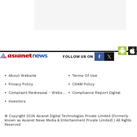
informed
ನಾಯಕರು,
with
ಮದುವೆಗೆ
Kannada Prabha’s
ತೆರಳಿದ್ದಾಗ
real‑time
ಆಕಸ್ಮಿಕವಾಗಿ
Karnataka
ಭೇಟಿಯಾಗಿದ್ದೇವೆ
news
. ಇದು
coverage.
ಪೂರ್ವನಿಯೋಜಿ
FOLLOW US ON
ABOUT THE AUTHOR
ತ ಭೇಟಿಯಲ್ಲ.
ಪಕ್ಷ ಮತ್ತು
KannadaprabhaNewsNetwork
About Website
Terms Of Use
K
ಸರ್ಕಾರದಲ್ಲಿ
Privacy Policy
CSAM Policy
ಸಹೋದ್ಯೋಗಿ
Complaint Redressal - Website
Compliance Report Digital
ಯಾಗಿರುವ
Investors
ಕಾರಣ
© Copyright 2026 Asianxt Digital Technologies Private Limited (Formerly
ಮಾತುಕತೆ
known as Asianet News Media & Entertainment Private Limited) | All Rights
Reserved
ನಡೆಸಿದ್ದೇವೆ
ಎಂದು