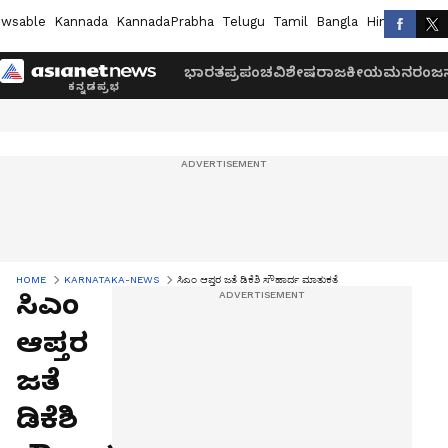
wsable
Kannada
KannadaPrabha
Telugu
Tamil
Bangla
Hindi
Marath
ಭಾರತ
ಪ್ರಪಂಚ
ವಿಶೇಷ
ರಾಜಕೀಯ
ಮನರಂಜನ
HOME
KARNATAKA-NEWS
ಸಿಎಂ ಆಪ್ತರ ಜತೆ ಡಿಕೆಶಿ ಸೌಹಾರ್ದ ಮಾತುಕತೆ
ಸಿಎಂ
ಆಪ್ತರ
ಜತೆ
ಡಿಕೆಶಿ