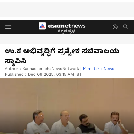
ಕನ್ನಡಪ್ರಭ
ಉ.ಕ ಅಭಿವೃದ್ಧಿಗೆ ಪ್ರತ್ಯೇಕ ಸಚಿವಾಲಯ
ಸ್ಥಾಪಿಸಿ
Author :
KannadaprabhaNewsNetwork
|
Karnataka-News
Published :
Dec 06 2025, 03:15 AM IST