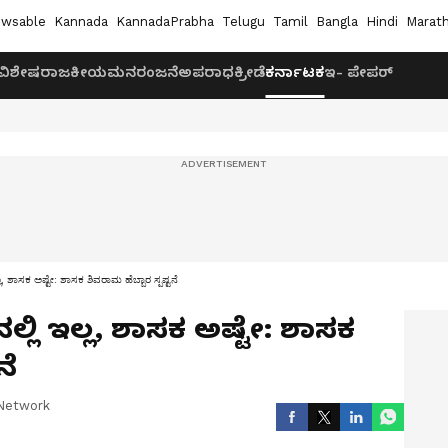
wsable
Kannada
KannadaPrabha
Telugu
Tamil
Bangla
Hindi
Marath
ವಿಶೇಷ
ರಾಜಕೀಯ
ಮನರಂಜನೆ
ಅಪರಾಧ
ಕ್ರೀಡೆ
ಕರ್ನಾಟಕ
ಇ- ಪೇಪರ್
 ಇಲ್ಲ, ಶಾಸಕ ಅಷ್ಟೇ: ಶಾಸಕ ಶಿವರಾಮ ಹೆಬ್ಬಾರ ಸ್ಪಷ್ಟನೆ
ಸಿನಲ್ಲಿ ಇಲ್ಲ, ಶಾಸಕ ಅಷ್ಟೇ: ಶಾಸಕ
ನೆ
Network