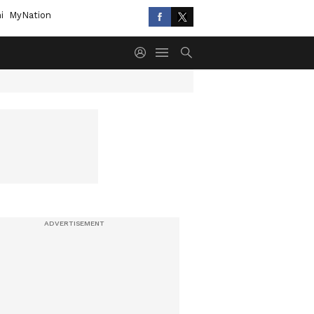
i
MyNation