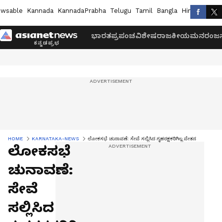
wsable
Kannada
KannadaPrabha
Telugu
Tamil
Bangla
Hindi
Marath
ಭಾರತ
ಪ್ರಪಂಚ
ವಿಶೇಷ
ರಾಜಕೀಯ
ಮನರಂಜನ
HOME
KARNATAKA-NEWS
ಲೋಕಸಭೆ ಚುನಾವಣೆ: ಸೇವೆ ಸಲ್ಲಿಸಿದ ಗೃಹರಕ್ಷಕರಿಗಿಲ್ಲ ವೇತನ
ಲೋಕಸಭೆ
ಚುನಾವಣೆ:
ಸೇವೆ
ಸಲ್ಲಿಸಿದ