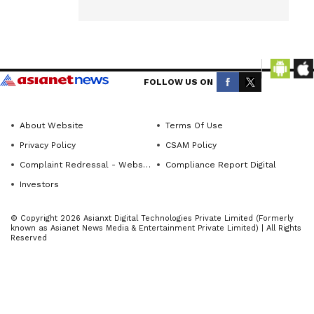
across
Karnataka
ಲೋಕಸಭೆ
(ಕರ್ನಾಟಕ
ಚುನಾವಣೆ
ನ್ಯೂಸ್)—
ವೇಳೆ ಶಾಂತಿ,
breaking
FOLLOW US ON
ಸುವ್ಯವಸ್ಥೆ
headlines,
ಕಾಪಾಡುವ
politics,
About Website
Terms Of Use
ಸದುದ್ದೇಶದಿಂ
local
Privacy Policy
CSAM Policy
ದ ಹಾಗೂ ನೀತಿ
developments,
crime
Complaint Redressal - Website
Compliance Report Digital
ಸಂಹಿತೆ
reports,
Investors
ಉಲ್ಲಂಘನೆ
district
ತಡೆಯಲು
© Copyright 2026 Asianxt Digital Technologies Private Limited (Formerly
updates,
ನಿಯೋಜನೆ
known as Asianet News Media & Entertainment Private Limited) | All Rights
civic
Reserved
ಗೊಂಡಿದ್ದ
issues
ಗೃಹರಕ್ಷಕರಿಗೆ
and
ಈ ವರೆಗೂ
more.
ಅಬಕಾರಿ
Stay