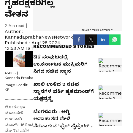
ಗೃಹರಕ್ಷಕರಿಗಿಲ್ಲ
ವೇತನ
2
Min read
SHARE THIS ARTICLE
Author :
KannadaprabhaNewsNetwork
Published :
Aug 28 2024,
RECOMMENDED STORIES
12:53 AM IST
ಡಿಕೆ ಸಂಪುಟದಲ್ಲಿ
ಉ.ಕರ್ನಾಟಕ ಮುಸ್ಲಿಮರಿಗೆ
ಸಿಗದ ಸಚಿವ ಸ್ಥಾನ
45665 |
Kannada Prabha
ಖಾಲಿ ಉಳಿದ 2 ಸಚಿವ
Image Credit:
KP
ಸ್ಥಾನಗಳ ಭರ್ತಿ ಹೈಕಮಾಂಡ್‌ಗೆ
ಯಕ್ಷಪ್ರಶ್ನೆ
ಲೋಕಸಭಾ
ಬೆಂಗಳೂರು : ಅಗ್ನಿ
ಚುನಾವಣೆ
ಅನಾಹುತದ ವೇಳೆ
ಅಂಗವಾಗಿ
ಮಾರ್ಚ್‌ 16ರಿಂದ
ನೆರವಾಗುವ ‘ಫೈರ್ ಹೈಡ್ರೆಂಟ್’
ಮೇ 7ರ ವರೆಗೆ
ವ್ಯವಸ್ಥೆಗೆ ಚಾಲನೆ