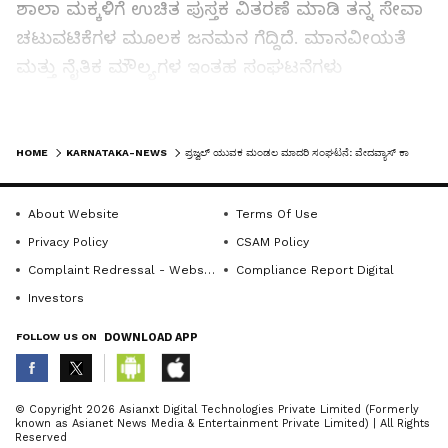
ಶಾಲಾ ಮಕ್ಕಳಿಗೆ ಉಚಿತ ಪುಸ್ತಕ ವಿತರಣೆ ಮಾಡಿ ತನ್ನ ಸೇವಾ
ಚಟುವಟಿಕೆಗಳ ಮೂಲಕ ಜನಮನ ಗೆದ್ದಿದೆ. ಮಾನವೀಯತೆ
ಮತ್ತು ನೈತಿಕ ಮೌಲ್ಯಗಳ ಇಂತಹ ಸಂಘಟನೆಗಳು
ಯುವಜನತೆಗೆ ಪ್ರೇರಣೆಯಾಗಬೇಕು ಎಂದರು.
LATEST VIDEOS
ಪ್ರಜ್ವಲ್ ಯುವಕ ಮಂಡಲದ ಗೌರವಾಧ್ಯಕ್ಷ, ನಿವೃತ್ತ
HOME
KARNATAKA-NEWS
ಪ್ರಜ್ವಲ್ ಯುವಕ ಮಂಡಲ ಮಾದರಿ ಸಂಘಟನೆ: ವೇದವ್ಯಾಸ್ ಕಾಮತ್
ತಹಸೀಲ್ದಾರ್ ಬಾಬು ಪಿ. ಅಧ್ಯಕ್ಷತೆ ವಹಿಸಿದ್ದರು. ಸೂಟರ್
ಪೇಟೆ ಶ್ರೀ ಕೋರ್ದಬ್ಬು ದೈವಸ್ಥಾನದ ಗುರಿಕಾರ
About Website
Terms Of Use
ಎಸ್.ರಾಘವೇಂದ್ರ, ಸುರತ್ಕಲ್ ಬಂಟರ ಸಂಘದ ಅಧ್ಯಕ್ಷ
Privacy Policy
CSAM Policy
ಪುಷ್ಪರಾಜ್ ಶೆಟ್ಟಿ, ಅಭಿಮತ ವಾಹಿನಿಯ ನಿರ್ದೇಶಕಿ ಮಮತಾ
Complaint Redressal - Website
Compliance Report Digital
ಶೆಟ್ಟಿ, ನಿಕಟಪೂರ್ವ ಕಾರ್ಪೊರೇಟರ್ ಭರತ್ ಕುಮಾರ್,
Investors
ಆರ್‌ಡಿಪಿಆರ್ ಇಲಾಖೆಯ ವಿಶ್ವನಾಥ್ ಉಳ್ಳಾಲ್, ಯುವಕ
FOLLOW US ON
DOWNLOAD APP
ಮಂಡಲದ ಗೌರವ ಸಲಹೆಗಾರರಾದ ಕೆ.ಕೆ.ಪೇಜಾವರ,
ಎಸ್.ಜಗದೀಶ್ಚಂದ್ರ ಅಂಚನ್, ಅಧ್ಯಕ್ಷ ಅಭಿಲಾಷ್ ಇದ್ದರು.
ABOUT THE AUTHOR
© Copyright 2026 Asianxt Digital Technologies Private Limited (Formerly
known as Asianet News Media & Entertainment Private Limited) | All Rights
KannadaprabhaNewsNetwork
K
Reserved