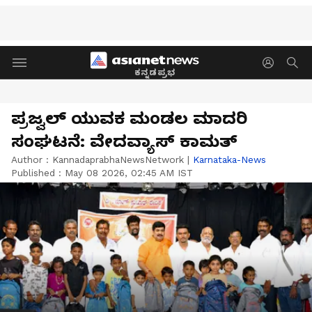
ಕನ್ನಡಪ್ರಭ
ಪ್ರಜ್ವಲ್ ಯುವಕ ಮಂಡಲ ಮಾದರಿ
ಸಂಘಟನೆ: ವೇದವ್ಯಾಸ್ ಕಾಮತ್
Author :
KannadaprabhaNewsNetwork
|
Karnataka-News
Published :
May 08 2026, 02:45 AM IST