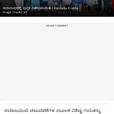
ಸಮಾರಂಭದಲ್ಲಿ ಪುಸ್ತಕ ವಿತರಿಸಲಾಯಿತು | Kannada Prabha
Image Credit:
KP
ಸಮಾಜಮುಖಿ ಚಟುವಟಿಕೆಗಳ ಮೂಲಕ ವಿಶಿಷ್ಟ ಗುರುತನ್ನು