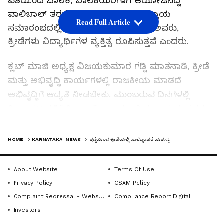
ವತಿಯಿಂದ ಬಾಲಕ, ಬಾಲಕಿಯರಿಗಾಗಿ ಆಯೋಜಿಸಿದ್ದ
ವಾಲಿಬಾಲ್‌ ತರಬೇತಿ ಬೇಸಿಗೆ ಶಿಬಿರದ ಮುಕ್ತಾಯ
Read Full Article
ಸಮಾರಂಭದಲ್ಲಿ ಪಾಲ್ಗೊಂಡು ಮಾತನಾಡಿದ ಅವರು,
ಕ್ರೀಡೆಗಳು ವಿದ್ಯಾರ್ಥಿಗಳ ವ್ಯಕ್ತಿತ್ವ ರೂಪಿಸುತ್ತವೆ ಎಂದರು.
ಕ್ಲಬ್‌ ಮಾಜಿ ಅಧ್ಯಕ್ಷ ವಿಜಯಕುಮಾರ ಗಡ್ಡಿ ಮಾತನಾಡಿ, ಕ್ರೀಡೆ
ಮತ್ತು ಅಭಿವೃದ್ಧಿ ಕಾರ್ಯಗಳಲ್ಲಿ ರಾಜಕೀಯ ಮಾಡದೆ
ಅಭಿವೃದ್ಧಿಗೆ ಆದ್ಯತೆ ನೀಡಬೇಕು. ಮುಂಬರುವ ದಿನಗಳಲ್ಲಿ
ಕ್ರೀಡಾಪಟುಗಳಿಗೆ ಕ್ರೀಡಾ ಪೋತ್ಸಾಹಕ್ಕಾಗಿ ತನು-ಮನ-ಧನದ
ಸಹಾಯ ಮಾಡುವುದಾಗಿ ತಿಳಿಸಿದರು.
LATEST VIDEOS
HOME
KARNATAKA-NEWS
ಶ್ರದ್ಧೆಯಿಂದ ಕ್ರೀಡೆಯಲ್ಲಿ ಪಾಲ್ಗೊಂಡರೆ ಯಶಸ್ಸು
ರಾಷ್ಟ್ರಮಟ್ಟದ ಉತ್ತಮ ಶಿಕ್ಷಕ ಪ್ರಶಸ್ತಿ ಪುರಸ್ಕೃತ ಎಸ್‌.ಎನ್.
ಬಳ್ಳಾರಿ ಮಾತನಾಡಿ, ಕ್ರೀಡೆ ಇಲ್ಲದ ಬದುಕು ಕೀಟಕ್ಕೆ ಸಮಾನ.
About Website
Terms Of Use
ಆಟಗಳ ಮೂಲಕ ಮಕ್ಕಳಲ್ಲಿ ಸದೃಢ ಆರೋಗ್ಯ
Privacy Policy
CSAM Policy
ವೃದ್ಧಿಯಾಗುತ್ತದೆ ಎಂದು ಹೇಳಿದರು.
Complaint Redressal - Website
Compliance Report Digital
Investors