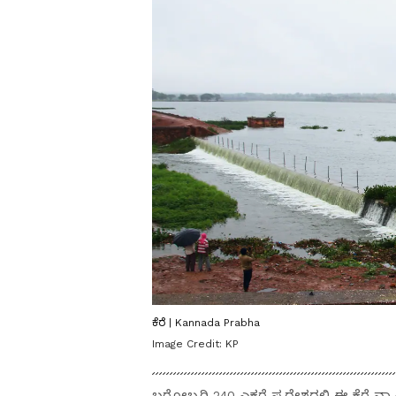
ಕೆರೆ | Kannada Prabha
Image Credit:
KP
ಬರೋಬ್ಬರಿ 240 ಎಕರೆ ಪ್ರದೇಶದಲ್ಲಿ ಈ ಕೆರೆ ವ್