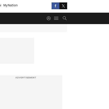
i
MyNation