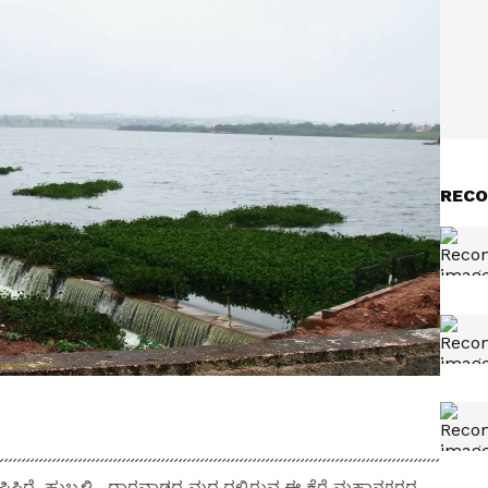
RECO
ಯಾಪಿಸಿದೆ. ಹುಬ್ಬಳ್ಳಿ- ಧಾರವಾಡದ ಮಧ್ಯದಲ್ಲಿರುವ ಈ ಕೆರೆ ಮಹಾನಗರದ