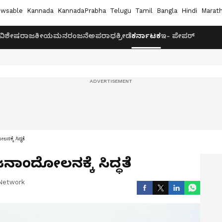
wsable
Kannada
KannadaPrabha
Telugu
Tamil
Bangla
Hindi
Marath
ವಿಶೇಷ
ರಾಜಕೀಯ
ಮನರಂಜನೆ
ಅಪರಾಧ
ಕ್ರೀಡೆ
ಕರ್ನಾಟಕ
ಇ- ಪೇಪರ್
ಕ್ಕೆ ಸಿದ್ಧತೆ
ನಾಂದೋಲನಕ್ಕೆ ಸಿದ್ಧತೆ
Network