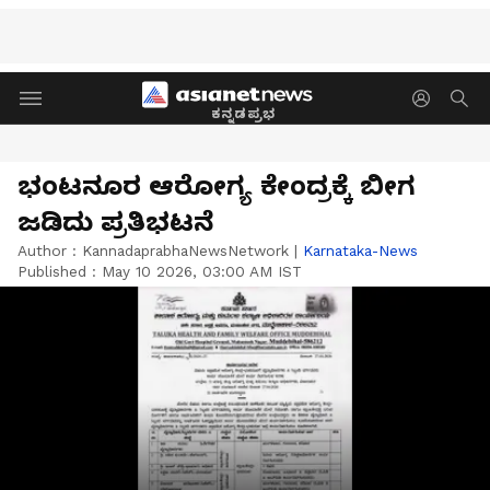
ಕನ್ನಡಪ್ರಭ
ಭಂಟನೂರ ಆರೋಗ್ಯ ಕೇಂದ್ರಕ್ಕೆ ಬೀಗ
ಜಡಿದು ಪ್ರತಿಭಟನೆ
Author :
KannadaprabhaNewsNetwork
|
Karnataka-News
Published :
May 10 2026, 03:00 AM IST