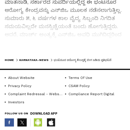
ಮಾತನಾಡಿ, ಸರ್ಕಾರದ ಸುಪರ್ದಿಯಲ್ಲಿದ್ದ ಈ ಭಂಟನೂರ
ಆರೋಗ್ಯ ಕೇಂದ್ರವನ್ನು ಎನ್‌ಜಿಒ ಮೂಲಕ ನಡೆಸಲಾಗುತ್ತಿಲ್ಲ.
ಸುಮಾರು ೫, ೬ ವರ್ಷಗಳ ಕಾಲ ವೈದ್ಯ ಸಿಬ್ಬಂದಿ ನಿಗದಿತ
ಸಮಯವಿಲ್ಲದೇ ಮನಸ್ಸಿಚ್ಚೆಯಂತೆ ಬಂದು ಹೋಗುತ್ತಿದ್ದರು.
ಆದರೆ, ಮಾರ್ಚ್‌ ಅಂತ್ಯಕ್ಕೆ ಎನ್‌ಜಿಒ ಅವಧಿ ಮುಗಿದಿದ್ದರಿಂದ
ಸರ್ಕಾರದ ಸುಪರ್ದಿಗೆ ತೆಗೆದುಕೊಂಡಿದ್ದರಿಂದ ಜಿಲ್ಲಾ ಆರೋಗ್ಯ
ಮತ್ತು ಕುಟುಂಬ ಕಲ್ಯಾಣ ಇಲಾಖೆಯ ಅಧಿಕಾರಿಗಳ
LATEST VIDEOS
ಆದೇಶದಂತೆ ತಾಲೂಕು ಆರೋಗ್ಯ ಅಧಿಕಾರಿಗಳು ಏ.೨೭
HOME
KARNATAKA-NEWS
ಭಂಟನೂರ ಆರೋಗ್ಯ ಕೇಂದ್ರಕ್ಕೆ ಬೀಗ ಜಡಿದು ಪ್ರತಿಭಟನೆ
ರಂದೇ ೫ ಜನ ವೈದ್ಯ ಸಿಬ್ಬಂದಿಯನ್ನು ನೇಮಿಸಿ ಆದೇಶಿಸಿದ್ದಾರೆ.
ಆದರೆ, ಇಲ್ಲಿಯವರೆಗೆ ಒಬ್ಬ ವೈದ್ಯರು ಸಿಬ್ಬಂದಿ ಬಂದಿಲ್ಲ.
About Website
Terms Of Use
ಇದರಿಂದ ಇಲ್ಲಿಯ ಜನರಿಗೆ ತುಂಬಾ ತೊಂದರೆಯಾಗುವುದರ
Privacy Policy
CSAM Policy
ಜೊತೆಗೆ ಸುಮಾರು ೧೫ ಕಿಮೀ ಅಂತರದ ತಾಳಿಕೋಟೆ
Complaint Redressal - Website
Compliance Report Digital
ಪಟ್ಟಣಕ್ಕೆ ಹೋಗಿಬರುವಂತಹ ದುಸ್ಥಿತಿ ಬಂದಿದೆ ಎಂದು
Investors
ಕಿಡಿಕಾರಿದರು.
FOLLOW US ON
DOWNLOAD APP
ಭಂಟನೂರ ಪ್ರಾಥಮಿಕ ಆರೋಗ್ಯ ಕೇಂದ್ರವೆಂದರೇ ಇಡೀ