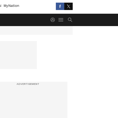
i
MyNation