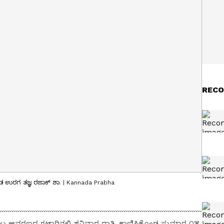
RECO
ೊಂಡ ಉರಗ ತಜ್ಞ ರಜಾಕ್ ಶಾ. | Kannada Prabha
 ಆವರಣದ ಗಟಾರಿನಲ್ಲಿ ಶನಿವಾರ ರಾತ್ರಿ ಕಾಣಿಸಿಕೊಂಡ ಸುಮಾರ ೧೫