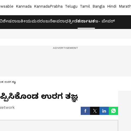
wsable
Kannada
KannadaPrabha
Telugu
Tamil
Bangla
Hindi
Marath
ವಿಶೇಷ
ರಾಜಕೀಯ
ಮನರಂಜನೆ
ಅಪರಾಧ
ಕ್ರೀಡೆ
ಕರ್ನಾಟಕ
ಇ- ಪೇಪರ್
ಕೊಂಡ ಉರಗ ತಜ್ಞ
ಪ್ಪಿಸಿಕೊಂಡ ಉರಗ ತಜ್ಞ
Network