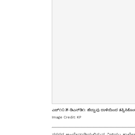
ಎಚ್೧೦.೫-ಡಿಎನ್‌ಡಿ೧: ಹೆಬ್ಬಾವು ದಾಳಿಯಿಂದ ತಪ್ಪಿಸಿಕ
Image Credit:
KP
ನಗರದ ಅಂಬೇವಾಡಿಯಲ್ಲಿರುವ ವಿಟಿಯು ಕಾಲೇಜು