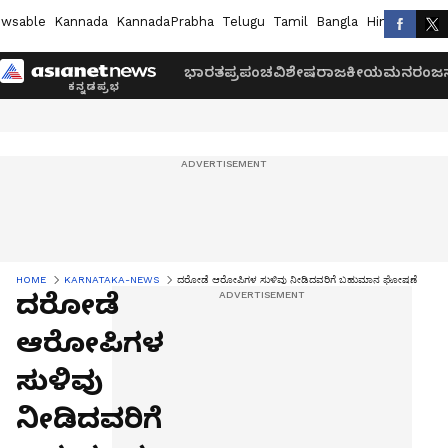
wsable
Kannada
KannadaPrabha
Telugu
Tamil
Bangla
Hindi
Marath
ಭಾರತ
ಪ್ರಪಂಚ
ವಿಶೇಷ
ರಾಜಕೀಯ
ಮನರಂಜನ
HOME
KARNATAKA-NEWS
ದರೋಡೆ ಆರೋಪಿಗಳ ಸುಳಿವು ನೀಡಿದವರಿಗೆ ಬಹುಮಾನ ಘೋಷಣೆ
ದರೋಡೆ
ಆರೋಪಿಗಳ
ಸುಳಿವು
ನೀಡಿದವರಿಗೆ