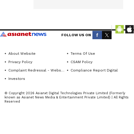
ಮಂಗಳೂರು:
across
ಮಂಗಳೂರು
Karnataka
ಕಮಿಷನರೇಟ್‌
(ಕರ್ನಾಟಕ
ವ್ಯಾಪ್ತಿಯ
ನ್ಯೂಸ್)—
FOLLOW US ON
ಪಣಂಬೂರು
breaking
headlines,
ಠಾಣಾ
politics,
ವ್ಯಾಪ್ತಿಯಲ್ಲಿ
About Website
Terms Of Use
local
ಚಿನ್ನದ
Privacy Policy
CSAM Policy
developments,
ವ್ಯಾಪಾರಿಯ
Complaint Redressal - Website
Compliance Report Digital
crime
ದರೋಡೆ
Investors
reports,
ಮಾಡಿದ
district
© Copyright 2026 Asianxt Digital Technologies Private Limited (Formerly
ಪ್ರಕರಣದಲ್ಲಿ
known as Asianet News Media & Entertainment Private Limited) | All Rights
updates,
Reserved
ಭಾಗಿಯಾಗಿ
civic
ತಲೆಮರೆಸಿ
issues
ಕೊಂಡಿರುವ
and
ಆರೋಪಿಗಳ
more.