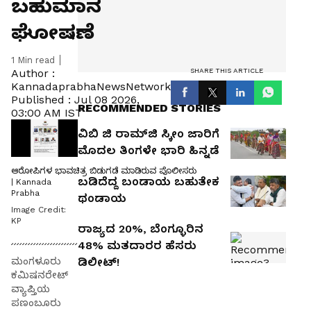
ಬಹುಮಾನ
ಘೋಷಣೆ
1
Min read
SHARE THIS ARTICLE
Author :
KannadaprabhaNewsNetwork
Published :
Jul 08 2026,
RECOMMENDED STORIES
03:00 AM IST
ವಿಬಿ ಜಿ ರಾಮ್‌ಜಿ ಸ್ಕೀಂ ಜಾರಿಗೆ
ಮೊದಲ ತಿಂಗಳೇ ಭಾರಿ ಹಿನ್ನಡೆ
ಆರೋಪಿಗಳ ಭಾವಚಿತ್ರ ಬಿಡುಗಡೆ ಮಾಡಿರುವ ಪೊಲೀಸರು
ಬಡಿದೆದ್ದ ಬಂಡಾಯ ಬಹುತೇಕ
| Kannada
Prabha
ಥಂಡಾಯ
Image Credit:
KP
ರಾಜ್ಯದ 20%, ಬೆಂಗ್ಳೂರಿನ
48% ಮತದಾರರ ಹೆಸರು
ಮಂಗಳೂರು
ಡಿಲೀಟ್‌!
ಕಮಿಷನರೇಟ್‌
ವ್ಯಾಪ್ತಿಯ
ಪಣಂಬೂರು