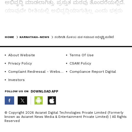
ಅಭಿವೃದ್ಧಿ ಮಾಡಲಾಗಿತ್ತು. ಪ್ರಸ್ತುತ ಮಠವು ತೊಂದರೆಯಲ್ಲಿದೆ.
ಯಾವುದೇ ರೀತಿಯಲ್ಲಿ ಅಭಿವೃದ್ಧಿಯಾಗುತ್ತಿಲ್ಲ ಎಂದು ಭಕ್ತರು
ತಿಳಿಸುತ್ತಿರುವುದು ಮನಸಿಗೆ ನೋವು ತಂದಿದೆ ಎಂದರು.
LATEST VIDEOS
ನಮ್ಮ ಜನ್ಮದಿನವನ್ನು ಭಕ್ತರು ಆಚರಿಸುತ್ತಿರುವುದು ಸಂತಸ
HOME
KARNATAKA-NEWS
ನಂದಿಗುಡಿ ನೊಳಂಬ ಮಠ ಸಮಾಜದ ಅಭಿವೃದ್ಧಿ ಮರೆತಿದೆ
ತಂದಿದೆ. ಆದರೆ ಜನ್ಮ ದಿನಾಚರಣೆಯಲ್ಲಿ ನಾಗರೀಕರಿಗೆ
ಅನುಕೂಲವಾಗುವ ಉಚಿತ ಆರೋಗ್ಯ ತಪಾಸಣೆ, ನೇತ್ರ
About Website
Terms Of Use
ತಪಾಸಣೆ, ಉಚಿತ ಹೃದಯ ತಪಾಸಣೆ ಮತ್ತು ರಕ್ತ
Privacy Policy
CSAM Policy
ತಪಾಸಣಾಯಂಥ ಜನಪರ ಸೇವೆಯ ಶಿಬಿರಗಳು
Complaint Redressal - Website
Compliance Report Digital
ಏರ್ಪಡಿಸಬೇಕು. ಆಗಲೇ ಜಯಂತಿ, ಜನ್ಮದಿನ ಆಚರಣೆಗಳಿಗೆ
Investors
ಒಳ್ಳೆಯ ಅರ್ಥ ಬರುತ್ತದೆ ಎಂದು ಸಲಹೆ ನೀಡಿದರು.
FOLLOW US ON
DOWNLOAD APP
ಷಡಕ್ಷರಿ ದೇಶೀಕೇಂದ್ರ ಸ್ವಾಮೀಜಿ ಮಾತನಾಡಿ, ನಂದೀಶ್ವರ
ಗುರುಗಳು ೧೯೮೬ರಲ್ಲಿಯೇ ಯಲಗುಂದ ಮಠದಲ್ಲಿ ಭಿಕ್ಷೆ ಬೇಡಿ,
ABOUT THE AUTHOR
© Copyright 2026 Asianxt Digital Technologies Private Limited (Formerly
ನೂರಾರು ಮಕ್ಕಳಿಗೆ ವೇದ, ಉಪನಿಷತ್ತು ಪಾಠ ಹೇಳುತ್ತಿದ್ದರು.
known as Asianet News Media & Entertainment Private Limited) | All Rights
KannadaprabhaNewsNetwork
K
Reserved
ಕಳೆದ ೩೮ ವರ್ಷಗಳಲ್ಲಿ ಪುಷ್ಪಗಿರಿ ಮತ್ತು ನಂದಿಗುಡಿ ಮಠದ