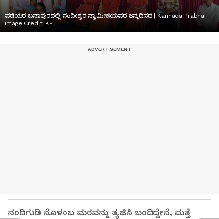
ವಡೆಯರ ಬಸಾಪುರದಲ್ಲಿ ನಂದೀಶ್ವರ ಸ್ವಾಮೀಜಿಯವರ ಜನ್ಮದಿನದ | Kannada Prabha
Image Credit:
KP
ನಂದಿಗುಡಿ ನೊಳಂಬ ಮಠವನ್ನು ತ್ಯಜಿಸಿ ಬಂದಿದ್ದೇನೆ, ಮತ್ತೆ