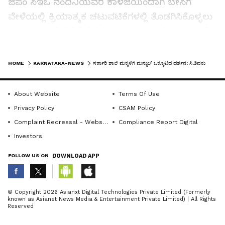
ಜಿಪಂ ಸಿಇಒ ನಂದಿನಿಯವರ ಕಾಳಜಿಯಿಂದಾಗಿ ಬೇಸಿಗೆ
ವೇಳೆಯಲ್ಲಿ ಕ್ರಿಯಾತ್ಮಕ ಚಟುವಟಿಕೆಗಳಲ್ಲಿ ತೊಡಗಿಸಿಕೊಳ್ಳಲು
ಜಿಲ್ಲಾದ್ಯಂತ ಬೇಸಿಗೆ ಶಿಬಿರದ ಮೂಲಕ ಹತ್ತಾರು ಚಟುವಟಿಕೆ
ಆಯೋಜಿಸಿ ಅರ್ಥಪೂರ್ಣವಾಗಿ ಕಾರ್ಯಕ್ರಮ ನಡೆಸಲಾಗಿದೆ
LATEST VIDEOS
ಎಂದರು.
HOME
KARNATAKA-NEWS
ಸರ್ಕಾರಿ ಶಾಲೆ ಮಕ್ಕಳಿಗೆ ಮನ್ಮುಲ್ ಒಕ್ಕೂಟದ ದರ್ಶನ: ಸಿ.ಶಿವಕುಮಾರ್
ಶಿಬಿರದಲ್ಲಿ ಭಾಗಿಯಾದ ಮಕ್ಕಳಿಗೆ ನಾನೇ ಸ್ವಂತ ಖರ್ಚಿನಲ್ಲಿ
About Website
Terms Of Use
ಬಸ್‌ ವ್ಯವಸ್ಥೆ ಮಾಡಿ ರೈತರ ಜೀವನಾಡಿ ಮನ್‌ಮುಲ್ ಕಾರ್ಯ
Privacy Policy
CSAM Policy
ವೈಖರಿಯನ್ನು ಪರಿಚಯ ಮಾಡಿಸುತ್ತೇನೆ ಎಂದರು.
Complaint Redressal - Website
Compliance Report Digital
Investors
45 ದಿನಗಳಕಾಲ ನಡೆದ ಶಿಬಿರದಲ್ಲಿ ರಾಷ್ಟ್ರಪ್ರಶಸ್ತಿ ವಿಜೇತ
FOLLOW US ON
DOWNLOAD APP
ರಾಘು ಪಾಲ್ಗೊಂಡು ಮಕ್ಕಳಿಗೆ ತರಬೇತಿ ನೀಡಿದರು. ದೇಗುಲದ
ಇಒ ಶೀಲಾ ಮಕ್ಕಳಿಗೆ ಲೇಖನ ಸಾಮಗ್ರಿಯ ಪೌಚ್ ಕೊಡುಗೆ
ABOUT THE AUTHOR
© Copyright 2026 Asianxt Digital Technologies Private Limited (Formerly
ನೀಡಿದರು.
known as Asianet News Media & Entertainment Private Limited) | All Rights
KannadaprabhaNewsNetwork
K
Reserved
ವೇದಿಕೆಯಲ್ಲಿ ಗ್ರಾಪಂ ಅಧ್ಯಕ್ಷೆ ಭವಾನಿ ಹರಿಧರ್, ಉಪಾಧ್ಯಕ್ಷ