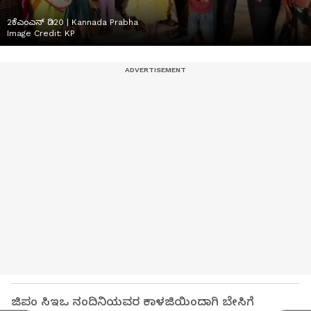
2ಕೆಎಂಎನ್ ಡಿ20 | Kannada Prabha
Image Credit:
KP
ಜಿಪಂ ಸಿಇಒ ನಂದಿನಿಯವರ ಕಾಳಜಿಯಿಂದಾಗಿ ಬೇಸಿಗೆ